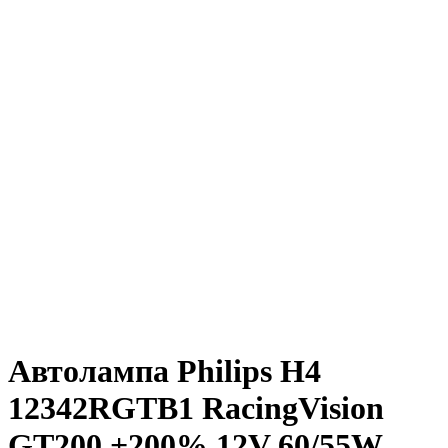
Автолампа Philips H4
12342RGTВ1 RacingVision
GT200 +200% 12V 60/55W