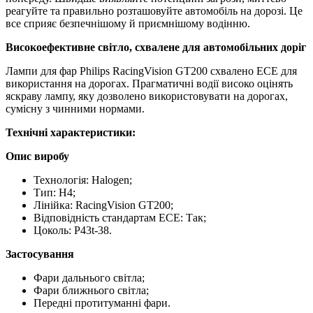
реагуйте та правильно розташовуйте автомобіль на дорозі. Це
все сприяє безпечнішому й приємнішому водінню.
Високоефективне світло, схвалене для автомобільних доріг
Лампи для фар Philips RacingVision GT200 схвалено ECE для
використання на дорогах. Прагматичні водії високо оцінять
яскраву лампу, яку дозволено використовувати на дорогах,
сумісну з чинними нормами.
Технічні характеристики:
Опис виробу
Технологія: Halogen;
Тип: H4;
Лінійка: RacingVision GT200;
Відповідність стандартам ЕСЕ: Так;
Цоколь: P43t-38.
Застосування
Фари дальнього світла;
Фари ближнього світла;
Передні протитуманні фари.