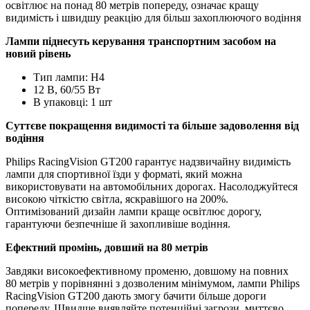
освітлює на понад 80 метрів попереду, означає кращу
видимість і швидшу реакцію для більш захоплюючого водіння
Лампи піднесуть керування транспортним засобом на
новий рівень
Тип лампи: H4
12 В, 60/55 Вт
В упаковці: 1 шт
Суттєве покращення видимості та більше задоволення від
водіння
Philips RacingVision GT200 гарантує надзвичайну видимість
лампи для спортивної їзди у форматі, який можна
використовувати на автомобільних дорогах. Насолоджуйтеся
високою чіткістю світла, яскравішого на 200%.
Оптимізований дизайн лампи краще освітлює дорогу,
гарантуючи безпечніше й захопливіше водіння.
Ефектний промінь, довший на 80 метрів
Завдяки високоефективному променю, довшому на повних
80 метрів у порівнянні з дозволеним мінімумом, лампи Philips
RacingVision GT200 дають змогу бачити більше дороги
попереду. Швидше виявляйте потенційні загрози, миттєво