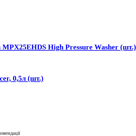
n MPX25EHDS High Pressure Washer (шт.)
er, 0,5л (шт.)
комендації