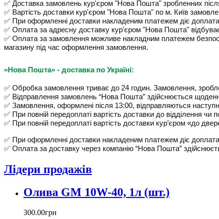
✅ Доставка замовлень кур'єром "Нова Пошта"
зробленних післ
✅ Вартість доставки
кур'єром "Нова Пошта" по м. Київ замовлен
✅ При оформленні доставки накладеним платежем
діє доплат
✅ Оплата за адресну доставку
кур'єром
"Нова Пошта"
відбуває
✅ Оплата за замовлення можливе накладним платежем
безпо
магазину під час оформлення замовлення.
«Нова Пошта» - доставка по Україні:
✅ Обробка замовлення триває до 24 годин.
Замовлення, зробле
✅ Відправлення замовлень “Нова Пошта” здійснюється щоденн
✅ Замовлення, оформлені після 13:00, відправляються наступн
✅ При повній передоплаті вартість доставки до відділення чи
✅ При повній передоплаті вартість доставки кур’єром «до двер
✅ При оформленні доставки накладеним платежем діє доплата 
✅ Оплата за доставку через компанію “Нова Пошта” здійснюєтьс
Лідери продажів
Олива GM 10W-40, 1л (шт.)
300
.
00
грн