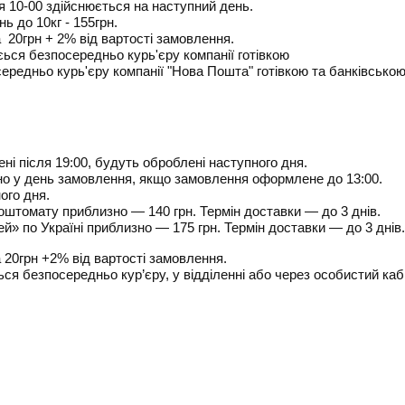
я 10-00 здійснюється на наступний день.
ь до 10кг - 155грн.
а
20грн + 2% від вартості замовлення.
ься безпосередньо курь'єру компанії
готівкою
середньо
курь'єру компанії
"Нова Пошта"
готівкою та банківсько
ні після 19:00, будуть оброблені наступного дня.
о у день замовлення, якщо замовлення оформлене до 13:00.
ого дня.
 поштомату приблизно — 140 грн.
Термін доставки — до 3 днів.
ей» по Україні
приблизно
— 175 грн.
Термін доставки — до 3 днів.
20грн +2% від вартості замовлення.
я безпосередньо кур’єру, у відділенні або через особистий каб