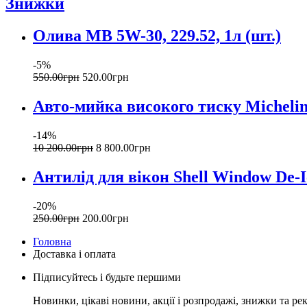
Знижки
Олива MB 5W-30, 229.52, 1л (шт.)
-5%
550
.
00
грн
520
.
00
грн
Авто-мийка високого тиску Micheli
-14%
10 200
.
00
грн
8 800
.
00
грн
Антилід для вікон Shell Window De-Ic
-20%
250
.
00
грн
200
.
00
грн
Головна
Доставка і оплата
Підписуйтесь і будьте першими
Новинки, цікаві новини, акції і розпродажі, знижки та ре