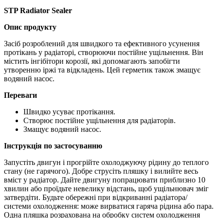
STP Radiator Sealer
Опис продукту
Засіб розроблений для швидкого та ефективного усунення
протікань у радіаторі, створюючи постійне ущільнення. Він
містить інгібітори корозії, які допомагають запобігти
утворенню іржі та відкладень. Цей герметик також змащує
водяний насос.
Переваги
Швидко усуває протікання.
Створює постійне ущільнення для радіаторів.
Змащує водяний насос.
Інструкція по застосуванню
Запустіть двигун і прогрійте охолоджуючу рідину до теплого
стану (не гарячого). Добре струсіть пляшку і вилийте весь
вміст у радіатор. Дайте двигуну попрацювати приблизно 10
хвилин або проїдьте невелику відстань, щоб ущільнювач зміг
затвердіти. Будьте обережні при відкриванні радіатора/
системи охолодження: може вирватися гаряча рідина або пара.
Одна пляшка розрахована на обробку систем охолодження