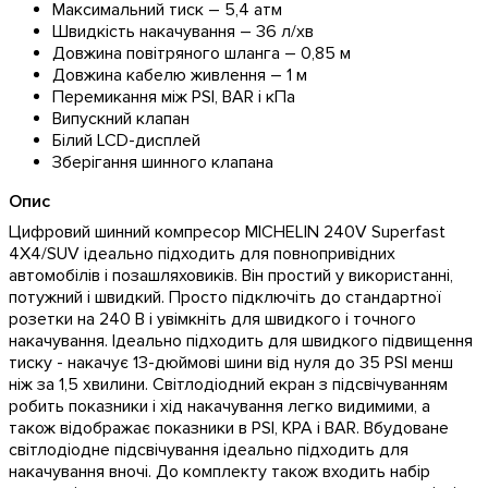
Максимальний тиск – 5,4 атм
Швидкість накачування – 36 л/хв
Довжина повітряного шланга – 0,85 м
Довжина кабелю живлення – 1 м
Перемикання між PSI, BAR і кПа
Випускний клапан
Білий LCD-дисплей
Зберігання шинного клапана
Опис
Цифровий шинний компресор MICHELIN 240V Superfast
4X4/SUV ідеально підходить для повнопривідних
автомобілів і позашляховиків. Він простий у використанні,
потужний і швидкий. Просто підключіть до стандартної
розетки на 240 В і увімкніть для швидкого і точного
накачування. Ідеально підходить для швидкого підвищення
тиску - накачує 13-дюймові шини від нуля до 35 PSI менш
ніж за 1,5 хвилини. Світлодіодний екран з підсвічуванням
робить показники і хід накачування легко видимими, а
також відображає показники в PSI, KPA і BAR. Вбудоване
світлодіодне підсвічування ідеально підходить для
накачування вночі. До комплекту також входить набір