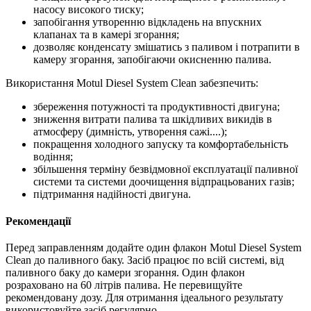
насосу високого тиску;
запобігання утворенню відкладень на впускних
клапанах та в камері згорання;
дозволяє конденсату змішатись з паливом і потрапити в
камеру згорання, запобігаючи окисненню палива.
Використання Motul Diesel System Clean забезпечить:
збереження потужності та продуктивності двигуна;
зниження витрати палива та шкідливих викидів в
атмосферу (димність, утворення сажі....);
покращення холодного запуску та комфортабельність
водіння;
збільшення терміну безвідмовної експлуатації паливної
системи та системи доочищення відпрацьованих газів;
підтримання надійності двигуна.
Рекомендації
Перед заправленням додайте один флакон Motul Diesel System
Clean до паливного баку. Засіб працює по всій системі, від
паливного баку до камери згорання. Один флакон
розраховано на 60 літрів палива. Не перевищуйте
рекомендовану дозу. Для отримання ідеального результату
використовуйте засіб регулярно.