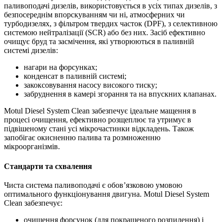
паливоподачі дизелів, використовується в усіх типах дизелів, з
безпосереднім впорскуванням чи ні, атмосферних чи
турбодизелях, з фільтром твердих часток (DPF), з селективною
системою нейтралізації (SCR) або без них. Засіб ефективно
очищує бруд та засмічення, які утворюються в паливній
системі дизелів:
нагари на форсунках;
конденсат в паливній системі;
закоксовування насосу високого тиску;
забруднення в камері згорання та на впускних клапанах.
Motul Diesel System Clean забезпечує ідеальне мащення в
процесі очищення, ефективно розщеплює та утримує в
підвішеному стані усі мікрочастинки відкладень. Також
запобігає окисненню палива та розмноженню
мікроорганізмів.
Стандарти та схвалення
Чиста система паливоподачі є обов’язковою умовою
оптимального функціонування двигуна. Motul Diesel System
Clean забезпечує:
очищення форсунок (для покращеного розпилення) і