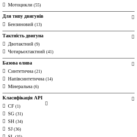
Мотоцикли
(55)
Для типу двигунів
Бензиновий
(13)
Тактність двигуна
Двотактний
(9)
Чотирьохтактний
(41)
Базова олива
Синтетична
(21)
Напівсинтетична
(14)
Мінеральна
(6)
Класифікація API
CF
(1)
SG
(31)
SH
(34)
SJ
(36)
SL
(35)