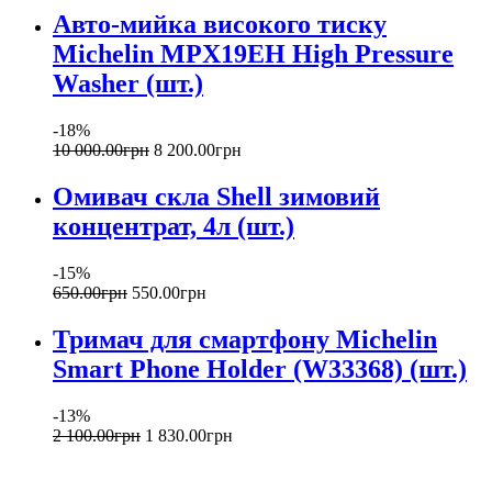
Авто-мийка високого тиску
Michelin MPX19EH High Pressure
Washer (шт.)
-18%
10 000
.
00
грн
8 200
.
00
грн
Омивач скла Shell зимовий
концентрат, 4л (шт.)
-15%
650
.
00
грн
550
.
00
грн
Тримач для смартфону Michelin
Smart Phone Holder (W33368) (шт.)
-13%
2 100
.
00
грн
1 830
.
00
грн