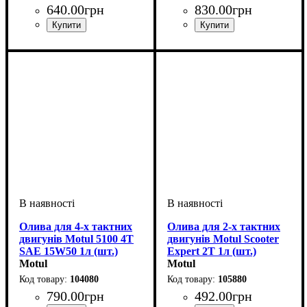
640
.
00
грн
830
.
00
грн
Об'єм, л
: 1
Олива для 4-х тактних
Олива для 2-х тактних
двигунів Motul 5100 4T
двигунів Motul Scooter
SAE 15W50 1л (шт.)
Expert 2T 1л (шт.)
Motul
Motul
104080
105880
790
.
00
грн
492
.
00
грн