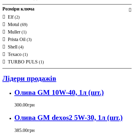
Розміри ключа
Elf
(2)
Motul
(69)
Muller
(1)
Prista Oil
(3)
Shell
(4)
Texaco
(1)
TURBO PULS
(1)
Лідери продажів
Олива GM 10W-40, 1л (шт.)
300
.
00
грн
Олива GM dexos2 5W-30, 1л (шт.)
385
.
00
грн