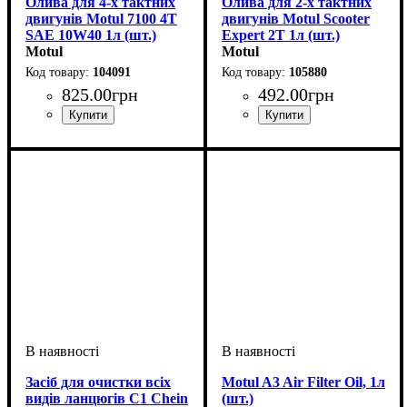
Олива для 4-х тактних
Олива для 2-х тактних
двигунів Motul 7100 4T
двигунів Motul Scooter
SAE 10W40 1л (шт.)
Expert 2T 1л (шт.)
Motul
Motul
104091
105880
825
.
00
грн
492
.
00
грн
Об'єм, л
: 1
Об'єм, л
: 1
Засіб для очистки всіх
Motul A3 Air Filter Oil, 1л
видів ланцюгів С1 Chein
(шт.)