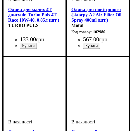
Олива для малих 4T
Олива для повітряного
двигунів Turbo Puls 4T
фільтру A2 Air Filter Oil
Race 10W-40, 0,85л (шт.)
Spray 400ml (шт.)
TURBO PULS
Motul
102986
133
.
00
грн
567
.
00
грн
Об'єм, л
: 1
Об'єм, мл
: 400