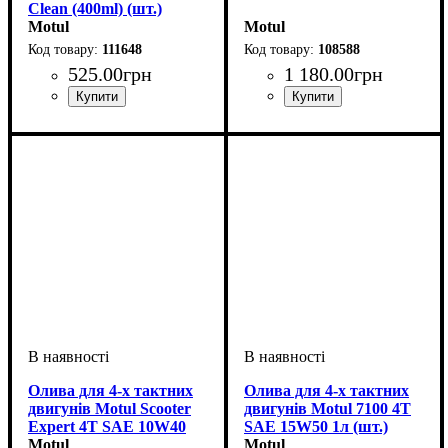
Clean (400ml) (шт.)
Motul
Motul
111648
108588
525
.
00
грн
1 180
.
00
грн
Об'єм, л
: 1
Олива для 4-х тактних
Олива для 4-х тактних
двигунів Motul Scooter
двигунів Motul 7100 4T
Expert 4T SAE 10W40
SAE 15W50 1л (шт.)
MA 1л (шт.)
Motul
Motul