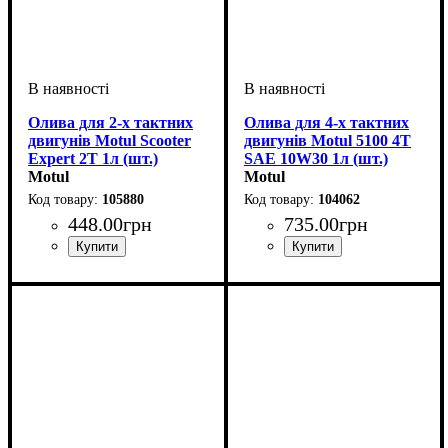
Олива для 2-х тактних
Олива для 4-х тактних
двигунів Motul Scooter
двигунів Motul 5100 4T
Expert 2T 1л (шт.)
SAE 10W30 1л (шт.)
Motul
Motul
105880
104062
448
.
00
грн
735
.
00
грн
Об'єм, л
: 1
Об'єм, л
: 1