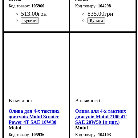
105960
104298
513
.
00
грн
835
.
00
грн
Об'єм, л
: 1
Олива для 4-х тактних
Олива для 4-х тактних
двигунів Motul Scooter
двигунів Motul 7100 4T
Power 4T SAE 10W30
SAE 20W50 1л (шт.)
MB 1л (шт.)
Motul
Motul
105936
104103