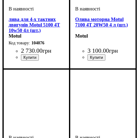
лива для 4-х тактних
Олива моторна Motul
двигунів Motul 5100 4T
7100 4T 20W50 4 л (шт.)
10w50 4л (шт.)
Motul
Motul
104076
2 730
.
00
грн
3 100
.
00
грн
Об'єм, л
: 4