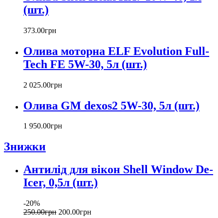
(шт.)
373
.
00
грн
Олива моторна ELF Evolution Full-
Tech FE 5W-30, 5л (шт.)
2 025
.
00
грн
Олива GM dexos2 5W-30, 5л (шт.)
1 950
.
00
грн
Знижки
Антилід для вікон Shell Window De-
Icer, 0,5л (шт.)
-20%
250
.
00
грн
200
.
00
грн