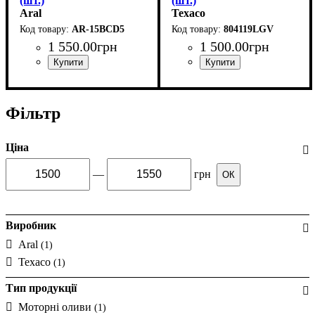
(шт.)
(шт.)
Aral
Texaco
AR-15BCD5
804119LGV
1 550
.
00
грн
1 500
.
00
грн
Об'єм, л
: 5
Об'єм, л
: 5
Фільтр
Ціна
—
грн
ОК
Виробник
Aral
(1)
Texaco
(1)
Тип продукції
Моторні оливи
(1)