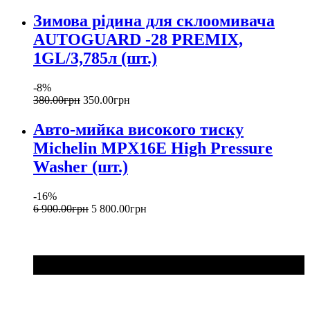
Зимова рідина для склоомивача
AUTOGUARD -28 PREMIX,
1GL/3,785л (шт.)
-8%
380
.
00
грн
350
.
00
грн
Авто-мийка високого тиску
Michelin MPX16E High Pressure
Washer (шт.)
-16%
6 900
.
00
грн
5 800
.
00
грн