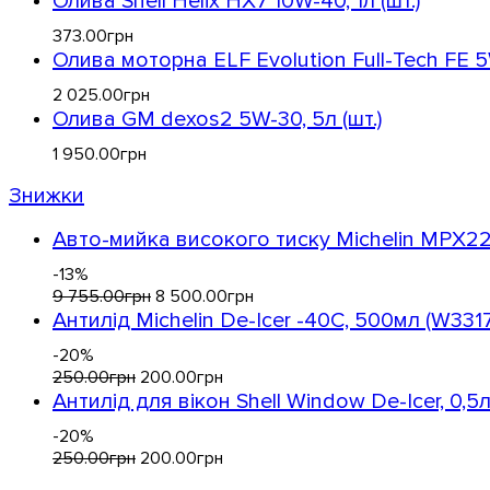
Олива Shell Helix HX7 10W-40, 1л (шт.)
373
.
00
грн
Олива моторна ELF Evolution Full-Tech FE 5W
2 025
.
00
грн
Олива GM dexos2 5W-30, 5л (шт.)
1 950
.
00
грн
Знижки
Авто-мийка високого тиску Michelin MPX22
-13%
9 755
.
00
грн
8 500
.
00
грн
Антилід Michelin De-Icer -40C, 500мл (W33177
-20%
250
.
00
грн
200
.
00
грн
Антилід для вікон Shell Window De-Icer, 0,5л 
-20%
250
.
00
грн
200
.
00
грн