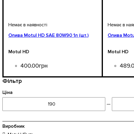
Олива Motul HD SAE 80W90 1л (шт.)
Олива Motu
Motul HD
Motul HD
400
.
00
грн
489
.
Об'єм, л
: 1
Об'єм, л
: 2
Фільтр
Ціна
—
Виробник