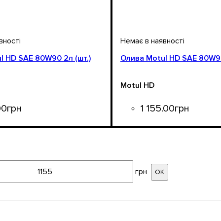
l HD SAE 80W90 2л (шт.)
Олива Motul HD SAE 80W90
Motul HD
00
грн
1 155
.
00
грн
Об'єм, л
: 5
грн
ОК