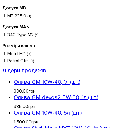
Допуск MB
MB 235.0
(1)
Допуск MAN
342 Type M2
(1)
Розміри ключа
Motul HD
(3)
Petrol Ofisi
(1)
Лідери продажів
Олива GM 10W-40, 1л (шт.)
300
.
00
грн
Олива GM dexos2 5W-30, 1л (шт.)
385
.
00
грн
Олива GM 10W-40, 5л (шт.)
1 500
.
00
грн