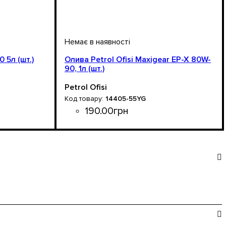
 5л (шт.)
Олива Petrol Ofisi Maxigear EP-X 80W-
90, 1л (шт.)
Petrol Ofisi
14405-55YG
190
.
00
грн
Об'єм, л
: 1