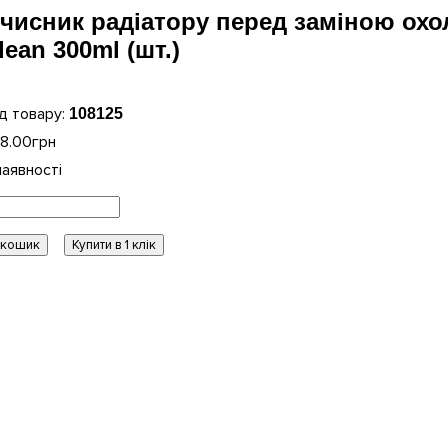
чисник радіатору перед заміною охо
lean 300ml (шт.)
108125
8
.
00
грн
 кошик
Купити в 1 клік