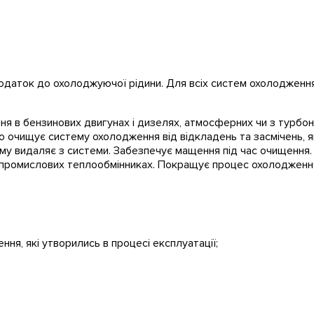
одаток до охолоджуючої рідини. Для всіх систем охолодженн
ня в бензинових двигунах і дизелях, атмосферних чи з турбон
вно очищує систему охолодження від відкладень та засмічень,
ому видаляє з системи. Забезпечує мащення під час очищення.
а промислових теплообмінниках. Покращує процес охолодження
ня, які утворились в процесі експлуатації;