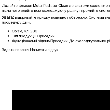
Додайте флакон Motul Radiator Clean до системи охолодженн
після чого злийте всю охолоджуючу рідину і промийте систе
відкривайте кришку повільно і обережно. Система зна
Увага:
процедуру двічі.
Об'єм, мл:
300
Тип продукції:
Присадки
Функціональні рідини/Присадки:
До охолоджувальної р
Задати питання
Написати відгук