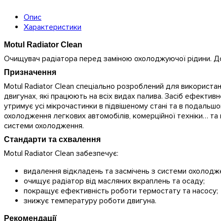
Опис
Характеристики
Motul Radiator Clean
Очищувач радіатора перед заміною охолоджуючої рідини. Д
Призначення
Motul Radiator Clean спеціально розроблений для використан
двигунах, які працюють на всіх видах палива. Засіб ефекти
утримує усі мікрочастинки в підвішеному стані та в подальш
охолодження легкових автомобілів, комерційної техніки… т
системи охолодження.
Стандарти та схвалення
Motul Radiator Clean забезпечує:
видалення відкладень та засмічень з системи охолоджен
очищує радіатор від масляних вкраплень та осаду;
покращує ефективність роботи термостату та насосу;
знижує температуру роботи двигуна.
Рекомендації