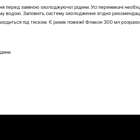
я перед заміною охолоджуючої рідини. Усі перемикачі необхі
му водою. Заповніть систему охолодження згідно рекомендаці
ходиться під тиском. Є ризик пожежі! Флакон 300 мл розрахов
ідини