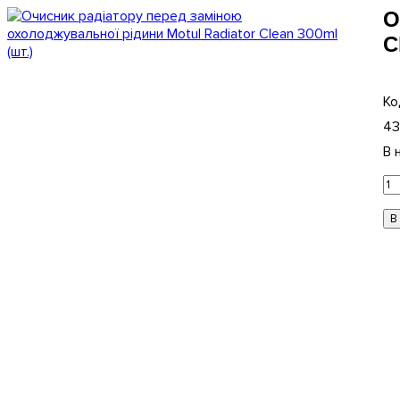
О
C
43
В