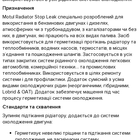
Призначення
Motul Radiator Stop Leak спеціально розроблений для
використання в бензинових двигунах і дизелях,
атмосферних чи з турбонаддувом, з каталізаторами чи без
них, в двигунах, які працюють на всіх видах палива. Засіб
використовується для герметизації протікань радіатору та
теплообмінників, водяних насосів, термостатів, в місцях
з’єднання та пошкодження шлангів. Застосовується в усіх
типах закритих систем рідинного охолодження легкових
автомобілів, комерційної техніки… та промислових
теплообмінниках. Використовується в цілях ремонту
системи і для профілактики. Додаток сумісний з усіма
видами охолоджуючих рідин (неорганічними, гібридними,
Lobrid & OAT). Додаток забезпечує мащення під час
процесу герметизації системи охолодження.
Стандарти та схвалення
Зупиняє підтікання рідіатору, додається до системи
охолодження двигуна:
Герметизує невеликі тріщини та підтікання системи
охолодження, не засмічуючи систему