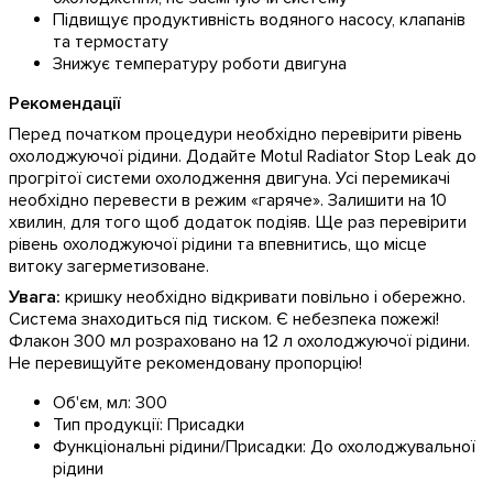
Підвищує продуктивність водяного насосу, клапанів
та термостату
Знижує температуру роботи двигуна
Рекомендації
Перед початком процедури необхідно перевірити рівень
охолоджуючої рідини. Додайте Motul Radiator Stop Leak до
прогрітої системи охолодження двигуна. Усі перемикачі
необхідно перевести в режим «гаряче». Залишити на 10
хвилин, для того щоб додаток подіяв. Ще раз перевірити
рівень охолоджуючої рідини та впевнитись, що місце
витоку загерметизоване.
Увага:
кришку необхідно відкривати повільно і обережно.
Система знаходиться під тиском. Є небезпека пожежі!
Флакон 300 мл розраховано на 12 л охолоджуючої рідини.
Не перевищуйте рекомендовану пропорцію!
Об'єм, мл:
300
Тип продукції:
Присадки
Функціональні рідини/Присадки:
До охолоджувальної
рідини