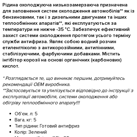
Рідина охолоджуюча низькозамерзаюча призначена
для заповнення систем охолодження автомобілів** як із
бензиновими, так і з дизельними двигунами та інших
теплообмінних апаратів**, які експлуатуються за
температури не нижче -35 °С. Забезпечує ефективний
захист системи охолодження протягом усього терміну
служби антифриза. Являє собою водний розчин
етиленгліколю з антикорозійними, антипінними,
стабілізуючими, фарбуючими добавками. Містить
інгібітор корозії на основі органічних (карбонових)
кислот.
* Розглядається те, що виникає першим, дотримуйтесь
рекомендації OEM виробника.
**Застосовується та утилізується відповідно до інструкції з
експлуатації автомобіля, системи охолодження або
обігріву теплообмінного апарату!!!
Об'єм, л:
5
Вага, кг:
5
Тип рідини:
Готовий антифриз
Колір:
Зелений