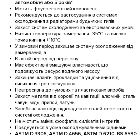
автомобіля або 5 років*
.
Містить флуоресцентний компонент.
Рекомендується до застосування в системах
охолодження з радіаторами будь-яких типів.
Захист систем охолодження за екстремальних умов:
Низька температура замерзання -35°С та висока
точка кипіння +110°С
У зимовий період захищає систему охолодження від
замерзання, а
В літній період від перегріву;
Має ефективні змащуючі властивості, що
подовжують ресурс водяного насосу.
Захищає шланги, прокладки та ущільнення від
висихання і розтріскування.
Неагресивна до гумових та пластикових виробів
Захист металів від корозії та кавітації: алюміній, сталь,
чавун, мідь, припой, латунь
Запобігає кавітації, відкладенню солей жорсткості в
системі охолодження.
Не містить амінів, фосфатів, силікатів і нітритів.
Поєднується з усіма охолоджувальними рідинами.
ASTM D 3306, ASTM D 4656, ASTM D 6210, BS 6580