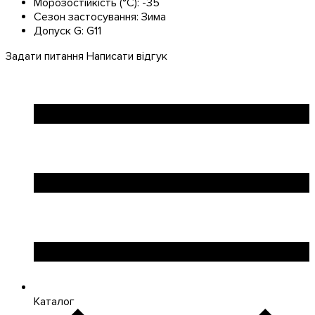
Морозостійкість (°С):
-35
Сезон застосування:
Зима
Допуск G:
G11
Задати питання
Написати відгук
Каталог