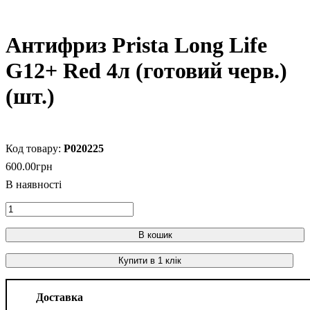
Антифриз Prista Long Life
G12+ Red 4л (готовий черв.)
(шт.)
P020225
600
.
00
грн
В кошик
Купити в 1 клік
Доставка