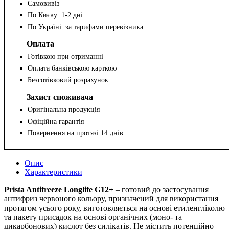
Самовивіз
По Києву: 1-2 дні
По Україні: за тарифами перевізника
Оплата
Готівкою при отриманні
Оплата банківською карткою
Безготівковий розрахунок
Захист споживача
Оригінальна продукція
Офіційна гарантія
Повернення на протязі 14 днів
Опис
Характеристики
Prista Antifreeze Longlife G12+
– готовий до застосування
антифриз червоного кольору, призначений для використання
протягом усього року, виготовляється на основі етиленгліколю
та пакету присадок на основі органічних (моно- та
дикарбонових) кислот без силікатів. Не містить потенційно