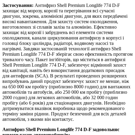
Застосування:
Антифриз Shell Premium Longlife 774 D-F
захищає від морозу, корозії та перегрівання всі сучасні
двигуни, зокрема, алюмінієві двигуни, для яких передбачені
високі навантаження. Для захисту систем охолодження,
виготовлених зі сплавів заліза та алюмінію. Ефективно
захищає від корозії і забруднень всі елементи системи
охолодження, канали циркулювання антифризу в корпусі і
головці блоку циліндра, радіаторі, водяному насосі та
нагрівачі. Завдяки застосованій технології антифриз Shell
Premium Longlife 774 D-F зберігає свою ефективність протягом
тривалого часу. Пакет інгібіторів, що міститься в антифризі
Shell Premium Longlife 774 D-F, забезпечує відмінний захист
від кавітації, навіть без використання додаткових присадок
для антифризів (SCA). В результаті проведених розширених
випробувань даний продукт забезпечує захист не менше, ніж
на 650 000 км пробігу (приблизно 8000 годин) для вантажних
автомобілів та автобусів, або 250 000 км пробігу (приблизно
2000 годин) для легкових автомобілів, або 32 000 годин
пробігу (або 6 років) для стаціонарних двигунів. Необхідно
дотримуватися вказівок виробника щодо рекомендованого
терміну заміни рідини. Продукт безпечний для всіх деталей
автомобіля, з якими він контактує.
Антифриз Shell Premium Longlife 774 D-F задовольняє
вимоги таких автовиробників: