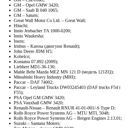
GM – Opel GMW 3420;
GM – Saab B 040 1065;
GM – Saturn;
Great Wall Motor Co Ltd. – Great Wall;
Hitachi;
Innio Jenbacher TA 1000-0200;
Innio Waukesha;
Isuzu;
Irisbus – Karosa (двигуни Renault);
John Deere JDM H5;
Kobelco;
Komatsu 07.892 (2009);
Liebherr MD1-36-130;
Mahle Behr Mazda MEZ MN 121 D (модель 121ZQ);
Mitsubishi Heavy Industry (MHI);
Paccar – DAF 74002;
Paccar – Leyland Trucks DW03245403 (DAF trucks F54 i
F55);
PSA Opel GM GMW 3420;
PSA Vauxhall GMW 3420;
Renault-Nissan – Renault RNUR 41-01-001/-S Type D;
Rolls Royce Power Systems AG – MTU MTL 5048;
Rolls Royce Power Systems AG – Bergen Engines 2.13.01;
Suzuki – Santana Motors;