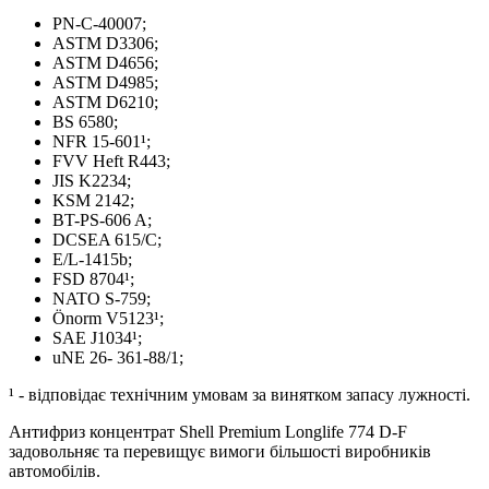
PN-C-40007;
ASTM D3306;
ASTM D4656;
ASTM D4985;
ASTM D6210;
BS 6580;
NFR 15-601¹;
FVV Heft R443;
J
IS K2234;
KSM 2142;
BT-PS-606 A;
DCSEA 615/C;
E/L-1415b;
FSD 8704¹;
NATO S-759;
Önorm V5123¹;
SAE J1034¹;
uNE 26- 361-88/1;
¹ - відповідає технічним умовам за винятком запасу лужності.
Антифриз концентрат Shell Premium Longlife 774 D-F
задовольняє та перевищує вимоги більшості виробників
автомобілів.