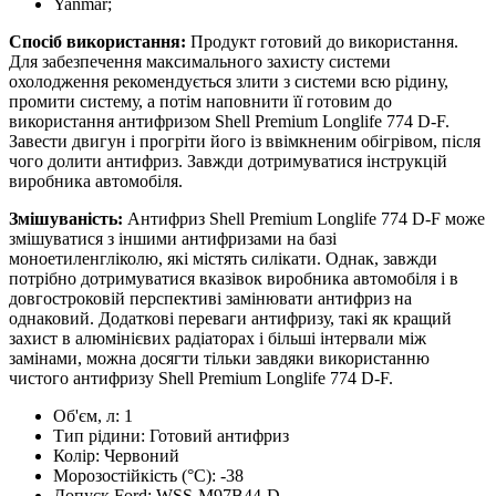
Yanmar;
Спосіб використання:
Продукт готовий до використання.
Для забезпечення максимального захисту системи
охолодження рекомендується злити з системи всю рідину,
промити систему, а потім наповнити її готовим до
використання антифризом Shell Premium Longlife 774 D-F.
Завести двигун і прогріти його із ввімкненим обігрівом, після
чого долити антифриз. Завжди дотримуватися інструкцій
виробника автомобіля.
Змішуваність:
Антифриз Shell Premium Longlife 774 D-F може
змішуватися з іншими антифризами на базі
моноетиленгліколю, які містять силікати. Однак, завжди
потрібно дотримуватися вказівок виробника автомобіля і в
довгостроковій перспективі замінювати антифриз на
однаковий. Додаткові переваги антифризу, такі як кращий
захист в алюмінієвих радіаторах і більші інтервали між
замінами, можна досягти тільки завдяки використанню
чистого антифризу Shell Premium Longlife 774 D-F.
Об'єм, л:
1
Тип рідини:
Готовий антифриз
Колір:
Червоний
Морозостійкість (°С):
-38
Допуск Ford:
WSS-M97B44-D