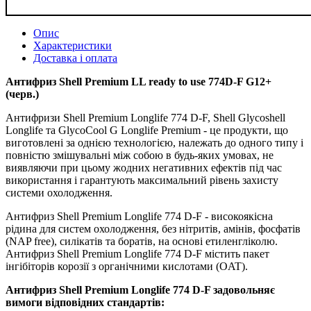
Опис
Характеристики
Доставка і оплата
Антифриз Shell Premium LL ready to use 774D-F G12+
(черв.)
Антифризи Shell Premium Longlife 774 D-F, Shell Glycoshell
Longlife та GlycoCool G Longlife Premium - це продукти, що
виготовлені за однією технологією, належать до одного типу і
повністю змішувальні між собою в будь-яких умовах, не
виявляючи при цьому жодних негативних ефектів під час
використання і гарантують максимальний рівень захисту
системи охолодження.
Антифриз Shell Premium Longlife 774 D-F - високоякісна
рідина для систем охолодження, без нітритів, амінів, фосфатів
(NAP free), силікатів та боратів, на основі етиленгліколю.
Антифриз Shell Premium Longlife 774 D-F містить пакет
інгібіторів корозії з органічними кислотами (OAT).
Антифриз Shell Premium Longlife 774 D-F задовольняє
вимоги відповідних стандартів: