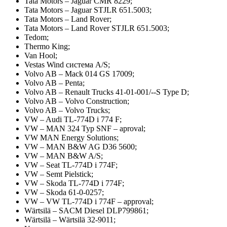
Tata Motors – Jaguar CMR 8229;
Tata Motors – Jaguar STJLR 651.5003;
Tata Motors – Land Rover;
Tata Motors – Land Rover STJLR 651.5003;
Tedom;
Thermo King;
Van Hool;
Vestas Wind система A/S;
Volvo AB – Mack 014 GS 17009;
Volvo AB – Penta;
Volvo AB – Renault Trucks 41-01-001/--S Type D;
Volvo AB – Volvo Construction;
Volvo AB – Volvo Trucks;
VW – Audi TL-774D i 774 F;
VW – MAN 324 Typ SNF – aproval;
VW MAN Energy Solutions;
VW – MAN B&W AG D36 5600;
VW – MAN B&W A/S;
VW – Seat TL-774D i 774F;
VW – Semt Pielstick;
VW – Skoda TL-774D i 774F;
VW – Skoda 61-0-0257;
VW – VW TL-774D i 774F – approval;
Wärtsilä – SACM Diesel DLP799861;
Wärtsilä – Wärtsilä 32-9011;