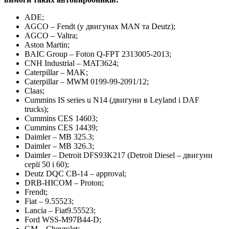
ADE;
AGCO – Fendt (у двигунах MAN та Deutz);
AGCO – Valtra;
Aston Martin;
BAIC Group – Foton Q-FPT 2313005-2013;
CNH Industrial – MAT3624;
Caterpillar – MAK;
Caterpillar – MWM 0199-99-2091/12;
Claas;
Cummins IS series u N14 (двигуни в Leyland і DAF
trucks);
Cummins CES 14603;
Cummins CES 14439;
Daimler – MB 325.3;
Daimler – MB 326.3;
Daimler – Detroit DFS93K217 (Detroit Diesel – двигуни
серії 50 i 60);
Deutz DQC CB-14 – approval;
DRB-HICOM – Proton;
Frendt;
Fiat – 9.55523;
Lancia – Fiat9.55523;
Ford WSS-M97B44-D;
GM – Chevrolet;