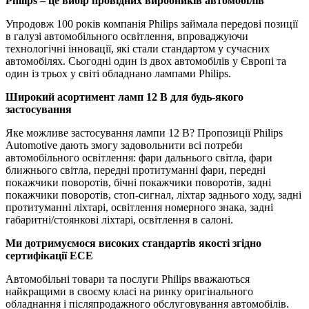
Philips – це вибір провідних виробників автомобілів
Упродовж 100 років компанія Philips займала передові позиції
в галузі автомобільного освітлення, впроваджуючи
технологічні інновації, які стали стандартом у сучасних
автомобілях. Сьогодні один із двох автомобілів у Європі та
один із трьох у світі обладнано лампами Philips.
Широкий асортимент ламп 12 В для будь-якого
застосування
Яке можливе застосування лампи 12 В? Пропозиції Philips
Automotive дають змогу задовольнити всі потреби
автомобільного освітлення: фари дальнього світла, фари
ближнього світла, передні протитуманні фари, передні
покажчики поворотів, бічні покажчики поворотів, задні
покажчики поворотів, стоп-сигнал, ліхтар заднього ходу, задні
протитуманні ліхтарі, освітлення номерного знака, задні
габаритні/стоянкові ліхтарі, освітлення в салоні.
Ми дотримуємося високих стандартів якості згідно
сертифікації ЕСЕ
Автомобільні товари та послуги Philips вважаються
найкращими в своєму класі на ринку оригінального
обладнання і післяпродажного обслуговування автомобілів.