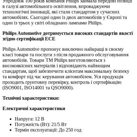
Упродовж 100 років компанія Philips займала передові позиції
в галузі автомобільного освітлення, впроваджуючи
технологічні інновації, які стали стандартом у сучасних
автомобілях. Сьогодні один із двох автомобілів у Європі та
один із трьох у світі обладнано лампами Philips.
Philips Automotive дотримується високих стандартів якості
згідно сертифікації ЕСЕ
Philips Automotive пропонує виключно найкращі в своєму
класі товари та послуги з після продажного обслуговування
автомобілів. Товари TM Philips виготовляються з
високоякісних матеріалів і відповідають найвищим
стандартам, щоб забезпечити клієнтам максимальну безпеку
та комфорт під час керування автомобілем. Уся продукція
проходить ґрунтовну перевірку, контроль і сертифікацію
(ISO9001, ISO14001 та QSO9000).
Технічні характеристики:
Електричні характеристики
Напруга: 12 В
Потужність (Вт): 21/5 Вт
Термін експлуатації: До 250 год