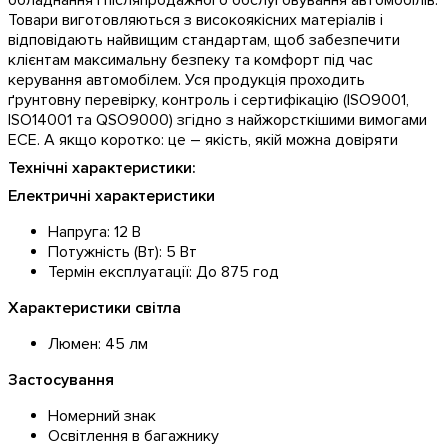
обладнання і післяпродажного обслуговування автомобілів.
Товари виготовляються з високоякісних матеріалів і
відповідають найвищим стандартам, щоб забезпечити
клієнтам максимальну безпеку та комфорт під час
керування автомобілем. Уся продукція проходить
ґрунтовну перевірку, контроль і сертифікацію (ISO9001,
ISO14001 та QSO9000) згідно з найжорсткішими вимогами
ECE. А якщо коротко: це – якість, якій можна довіряти
Технічні характеристики:
Електричні характеристики
Напруга: 12 В
Потужність (Вт): 5 Вт
Термін експлуатації: До 875 год
Характеристики світла
Люмен: 45 лм
Застосування
Номерний знак
Освітлення в багажнику