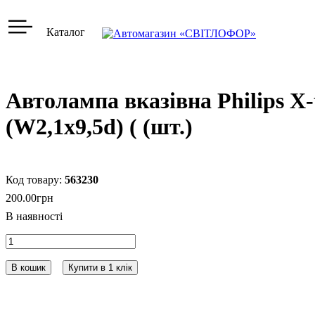
Каталог
Автолампа вказівна Philips 
(W2,1x9,5d) ( (шт.)
563230
200
.
00
грн
В кошик
Купити в 1 клік