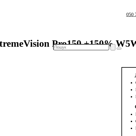
050 
X-tremeVision Pro150 +150% W