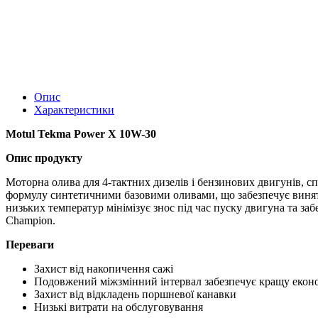
Опис
Характеристики
Motul Tekma Power X 10W-30
Опис продукту
Моторна олива для 4-тактних дизелів і бензинових двигунів, с
формулу синтетичними базовими оливами, що забезпечує винятко
низьких температур мінімізує знос під час пуску двигуна та за
Champion.
Переваги
Захист від накопичення сажі
Подовжений міжзмінний інтервал забезпечує кращу еконо
Захист від відкладень поршневої канавки
Низькі витрати на обслуговування