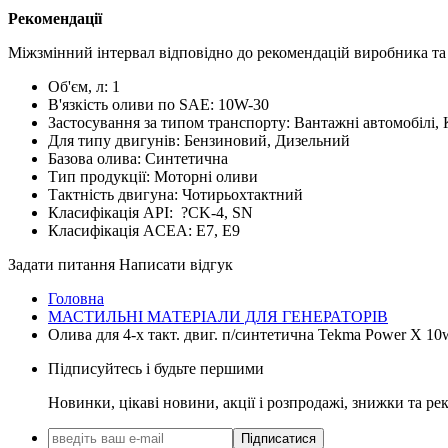
Рекомендації
Міжзмінний інтервал відповідно до рекомендацій виробника та 
Об'єм, л:
1
В'язкість оливи по SAE:
10W-30
Застосування за типом транспорту:
Вантажні автомобілі, 
Для типу двигунів:
Бензиновий, Дизельний
Базова олива:
Синтетична
Тип продукції:
Моторні оливи
Тактність двигуна:
Чотирьохтактний
Класифікація API:
?
CK-4, SN
Класифікація ACEA:
E7, E9
Задати питання
Написати відгук
Головна
МАСТИЛЬНІ МАТЕРІАЛИ ДЛЯ ГЕНЕРАТОРІВ
Олива для 4-х такт. двиг. п/синтетична Tekma Power X 10w
Підписуйтесь і будьте першими
Новинки, цікаві новини, акції і розпродажі, знижки та ре
Підписатися