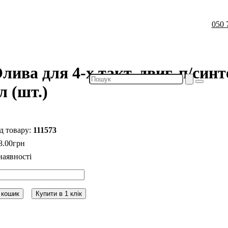
050 
лива для 4-х такт. двиг. п/си
л (шт.)
111573
8
.
00
грн
 кошик
Купити в 1 клік