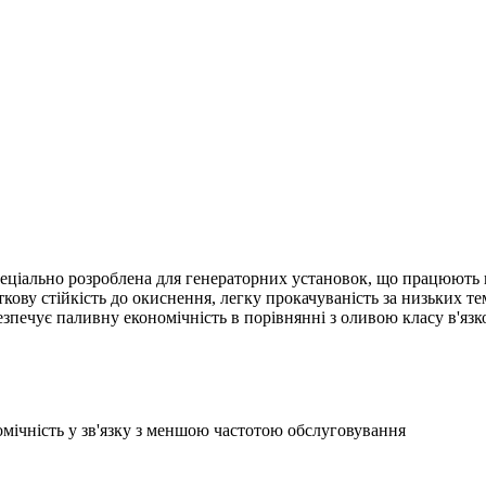
пеціально розроблена для генераторних установок, що працюють н
ву стійкість до окиснення, легку прокачуваність за низьких тем
безпечує паливну економічність в порівнянні з оливою класу в'яз
мічність у зв'язку з меншою частотою обслуговування