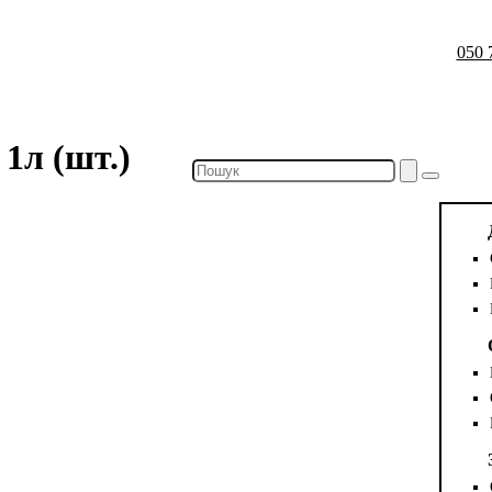
050 
1л (шт.)