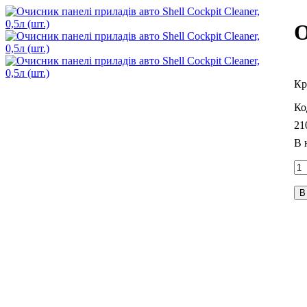
О
21
В