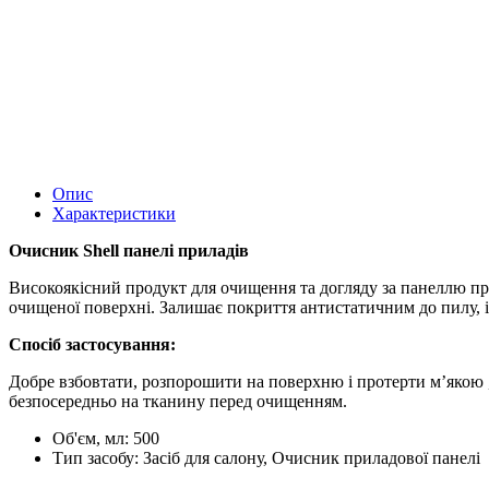
Опис
Характеристики
Очисник Shell панелі приладів
Високоякісний продукт для очищення та догляду за панеллю прил
очищеної поверхні. Залишає покриття антистатичним до пилу, і
Спосіб застосування:
Добре взбовтати, розпорошити на поверхню і протерти м’якою 
безпосередньо на тканину перед очищенням.
Об'єм, мл:
500
Тип засобу:
Засіб для салону, Очисник приладової панелі