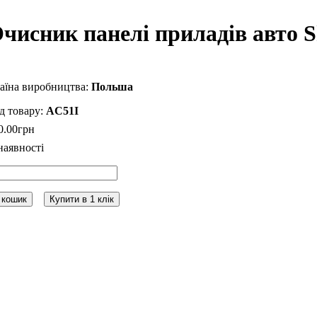
чисник панелі приладів авто She
Польша
AC51I
0
.
00
грн
 кошик
Купити в 1 клік