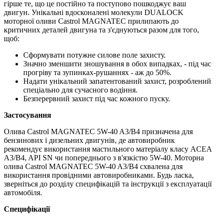
гірше те, що це постійно та поступово пошкоджує ваш
двигун. Унікальні вдосконалені молекули DUALOCK
моторної оливи Castrol MAGNATEC прилипають до
критичних деталей двигуна та з'єднуються разом для того,
щоб:
Сформувати потужне силове поле захисту.
Значно зменшити зношування в обох випадках, - під час
прогріву та зупинках-рушаннях - аж до 50%.
Надати унікальний запатентований захист, розроблений
спеціально для сучасного водіння.
Безперервний захист під час кожного пуску.
Застосування
Олива Castrol MAGNATEC 5W-40 A3/B4 призначена для
бензинових і дизельних двигунів, де автовиробник
рекомендує використання мастильного матеріалу класу ACEA
A3/B4, API SN чи попереднього з в'язкістю 5W-40. Моторна
олива Castrol MAGNATEC 5W-40 A3/B4 схвалена для
використання провідними автовиробниками. Будь ласка,
зверніться до розділу специфікацій та інструкції з експлуатації
автомобіля.
Специфікації