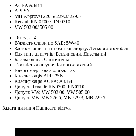
ACEA A3/B4
API SN
MB-Approval 226.5/ 229.3/ 229.5
Renault RN 0700 / RN 0710
VW 502 00/ 505 00
Об'єм, л:
4
В'язкість оливи по SAE:
5W-40
Застосування за типом транспорту:
Легкові автомобілі
Для типу двигунів:
Бензиновий, Дизельний
Базова олива:
Синтетична
Тактність двигуна:
Чотирьохтактний
Енергозберігаюча олива:
Так
Класифікація API:
?
SN
Класифікація ACEA:
A3/B4
Допуск Renault:
RN0700, RN0710
Допуск VW:
VW 502.00, VW 505.00
Допуск MB:
MB 226.5, MB 229.3, MB 229.5
Задати питання
Написати відгук