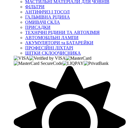
МАСТИЛЬНІ МАТЕРІАЛИ ДЛЯ ЧОВНІВ
ФІЛЬТРИ
АНТИФРИЗ І ТОСОЛ
ГАЛЬМІВНА РІДИНА
ОМИВАЧІ СКЛА
ПРИСАДКИ
ТЕХНІЧНІ РІДИНИ ТА АВТОХІМІЯ
АВТОМОБІЛЬНІ ЛАМПИ
АКУМУЛЯТОРИ та БАТАРЕЙКИ
ПРОФЕСІЙНІ ЛІХТАРІ
ЩІТКИ СКЛООЧИСНИКА