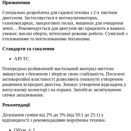
Призначення
Спеціально розроблена для садової техніки з 2-х тактним
двигуном. Застосовується в мотокультиваторах,
газонокосарках, ланцюгових пилах, машинах для очищення
землі… Рекомендується для двигунів які працюють в важких
умовах: високі оберти, інтенсивні режими роботи. Сумісний з
етилованими та неетилованими бензинами.
Стандарти та схвалення
API TC
Попередньо розбавлений мастильний матеріал миттєво
змішується з бензином і зберігає свою стабільність. Посилені
антикорозійні властивості дозволяють уникнути утворенню
ржавчини всередині двигуна. Знижує утворення відкладень у
випускному колекторі і на поршні. Запобігає засмічуванню
свічки запалювання.
Рекомендації
Дозування суміші від 2% до 3% (від 50:1 до 25:1) у
відповідності з рекомендаціями виробника техніки.
Об'єм, л:
1