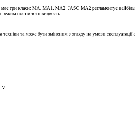
й має три класи: МА, МА1, МА2. JASO MA2 регламентує найбільш 
і режим постійної швидкості.
 техніки та може бути зміненим з огляду на умови експлуатації 
O V