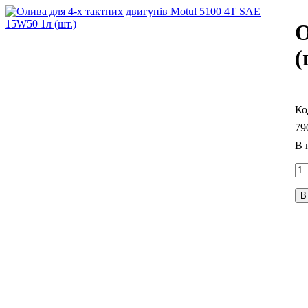
О
(
79
В