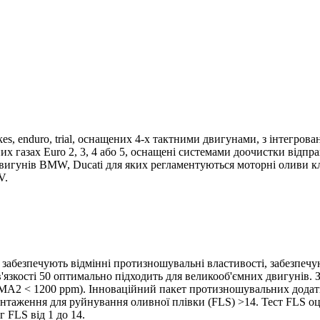
 bikes, enduro, trial, оснащених 4-х тактними двигунами, з інтегр
х газах Euro 2, 3, 4 або 5, оснащені системами доочистки відпра
 двигунів BMW, Ducati для яких регламентуються моторні оливи к
V.
 забезпечують відмінні протизношувальні властивості, забезпечуюч
в'язкості 50 оптимально підходить для великооб'ємних двигунів. 
O MA2 < 1200 ppm). Інноваційний пакет протизношувальних додат
антаження для руйнування оливної плівки (FLS) >14. Тест FLS о
 FLS від 1 до 14.