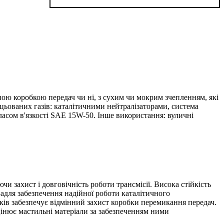
ованою коробкою передач чи ні, з сухим чи мокрим зчепленням, які
цьованих газів: каталітичними нейтралізаторами, система
ласом в'язкості SAE 15W-50. Інше використання: вуличні
и захист і довговічність роботи трансмісії. Висока стійкість
Задля забезпечення надійної роботи каталітичного
ків забезпечує відмінний захист коробки перемикання передач.
цінює мастильні матеріали за забезпеченням ними