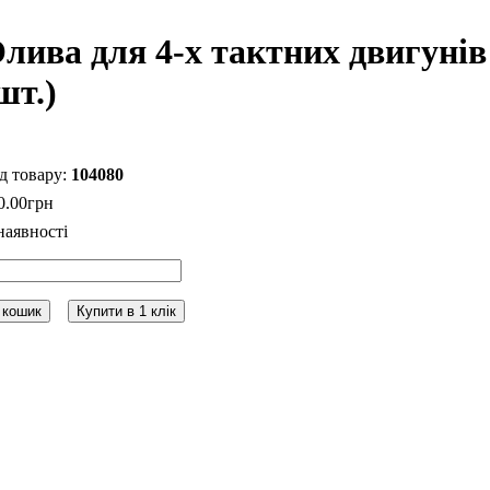
лива для 4-х тактних двигуні
шт.)
104080
0
.
00
грн
 кошик
Купити в 1 клік