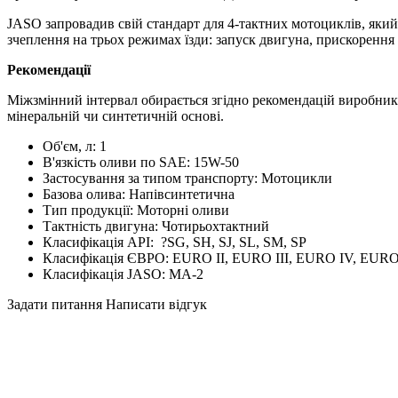
JASO запровадив свій стандарт для 4-тактних мотоциклів, яки
зчеплення на трьох режимах їзди: запуск двигуна, прискорення 
Рекомендації
Міжзмінний інтервал обирається згідно рекомендацій виробника
мінеральній чи синтетичній основі.
Об'єм, л:
1
В'язкість оливи по SAE:
15W-50
Застосування за типом транспорту:
Мотоцикли
Базова олива:
Напівсинтетична
Тип продукції:
Моторні оливи
Тактність двигуна:
Чотирьохтактний
Класифікація API:
?
SG, SH, SJ, SL, SM, SP
Класифікація ЄВРО:
EURO II, EURO III, EURO IV, EUR
Класифікація JASO:
MA-2
Задати питання
Написати відгук