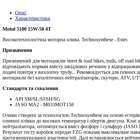
Опис
Характеристики
Motul 5100 15W-50 4T
Високотехнологічна моторна олива. Technosynthese - Ester.
Призначення
Призначений для мотоциклів street & road bikes, trails, off road
відповідають нормам вмісту шкідливих речовин у відпрацьовани
подачі повітря у вихлопну трубу... Рекомендується для певних
мотоцикли без каталітичних нейтралізаторів, скутери, ATV, UT
Стандарти та схвалення
API SM/SL/SJ/SH/SG
JASO MA2 - M033MOT158
Оливи створені за технологією Technosynthese на основі естерів
оливної плівки до високих температур і обертів двигуна. Клас 
нейтралізатора, оптимізується вміст фосфору і сульфуру (JAS
Результат тесту коробок передач FZG показав максимальне нав
протизношувальних властивостей. Далі встановлюється рейтинг