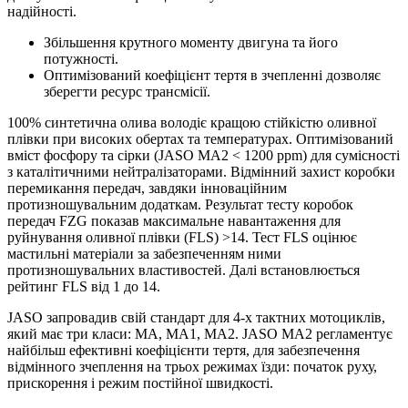
надійності.
Збільшення крутного моменту двигуна та його
потужності.
Оптимізований коефіцієнт тертя в зчепленні дозволяє
зберегти ресурс трансмісії.
100% синтетична олива володіє кращою стійкістю оливної
плівки при високих обертах та температурах. Оптимізований
вміст фосфору та сірки (JASO MA2 < 1200 ppm) для сумісності
з каталітичними нейтралізаторами. Відмінний захист коробки
перемикання передач, завдяки інноваційним
протизношувальним додаткам. Результат тесту коробок
передач FZG показав максимальне навантаження для
руйнування оливної плівки (FLS) >14. Тест FLS оцінює
мастильні матеріали за забезпеченням ними
протизношувальних властивостей. Далі встановлюється
рейтинг FLS від 1 до 14.
JASO запровадив свій стандарт для 4-х тактних мотоциклів,
який має три класи: МА, МА1, МА2. JASO MA2 регламентує
найбільш ефективні коефіцієнти тертя, для забезпечення
відмінного зчеплення на трьох режимах їзди: початок руху,
прискорення і режим постійної швидкості.