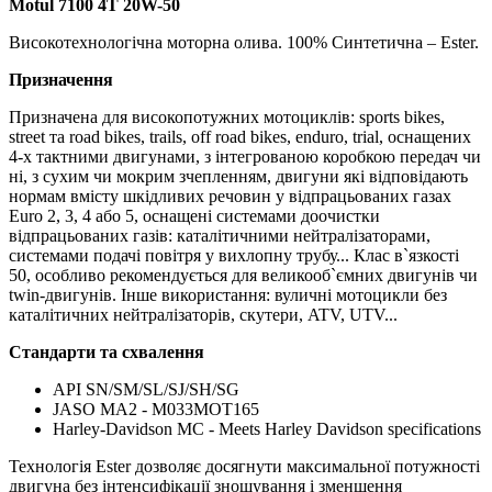
Motul 7100 4T 20W-50
Високотехнологічна моторна олива. 100% Синтетична – Ester.
Призначення
Призначена для високопотужних мотоциклів: sports bikes,
street та road bikes, trails, off road bikes, enduro, trial, оснащених
4-х тактними двигунами, з інтегрованою коробкою передач чи
ні, з сухим чи мокрим зчепленням, двигуни які відповідають
нормам вмісту шкідливих речовин у відпрацьованих газах
Euro 2, 3, 4 або 5, оснащені системами доочистки
відпрацьованих газів: каталітичними нейтралізаторами,
системами подачі повітря у вихлопну трубу... Клас в`язкості
50, особливо рекомендується для великооб`ємних двигунів чи
twin-двигунів. Інше використання: вуличні мотоцикли без
каталітичних нейтралізаторів, скутери, ATV, UTV...
Стандарти та схвалення
API SN/SM/SL/SJ/SH/SG
JASO MA2 - M033MOT165
Harley-Davidson MC - Meets Harley Davidson specifications
Технологія Ester дозволяє досягнути максимальної потужності
двигуна без інтенсифікації зношування і зменшення