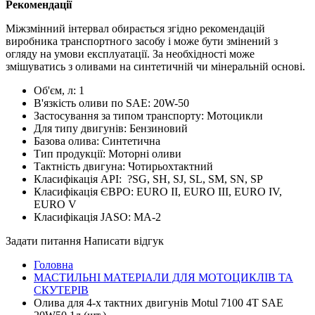
Рекомендації
Міжзмінний інтервал обирається згідно рекомендацій
виробника транспортного засобу і може бути змінений з
огляду на умови експлуатації. За необхідності може
змішуватись з оливами на синтетичній чи мінеральній основі.
Об'єм, л:
1
В'язкість оливи по SAE:
20W-50
Застосування за типом транспорту:
Мотоцикли
Для типу двигунів:
Бензиновий
Базова олива:
Синтетична
Тип продукції:
Моторні оливи
Тактність двигуна:
Чотирьохтактний
Класифікація API:
?
SG, SH, SJ, SL, SM, SN, SP
Класифікація ЄВРО:
EURO II, EURO III, EURO IV,
EURO V
Класифікація JASO:
MA-2
Задати питання
Написати відгук
Головна
МАСТИЛЬНІ МАТЕРІАЛИ ДЛЯ МОТОЦИКЛІВ ТА
СКУТЕРІВ
Олива для 4-х тактних двигунів Motul 7100 4T SAE