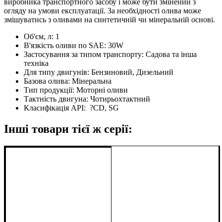
виробника транспортного засобу і може бути змінений з
огляду на умови експлуатації. За необхідності олива може
змішуватись з оливами на синтетичній чи мінеральній основі.
Об'єм, л:
1
В'язкість оливи по SAE:
30W
Застосування за типом транспорту:
Садова та інша
техніка
Для типу двигунів:
Бензиновий, Дизельний
Базова олива:
Мінеральна
Тип продукції:
Моторні оливи
Тактність двигуна:
Чотирьохтактний
Класифікація API:
?
CD, SG
Інші товари тієї ж серії: