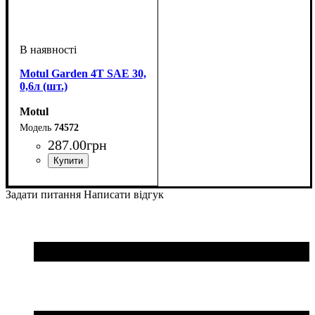
Motul Garden 4T SAE 30,
0,6л (шт.)
Motul
74572
287
.
00
грн
Об'єм, мл
: 600
Задати питання
Написати відгук