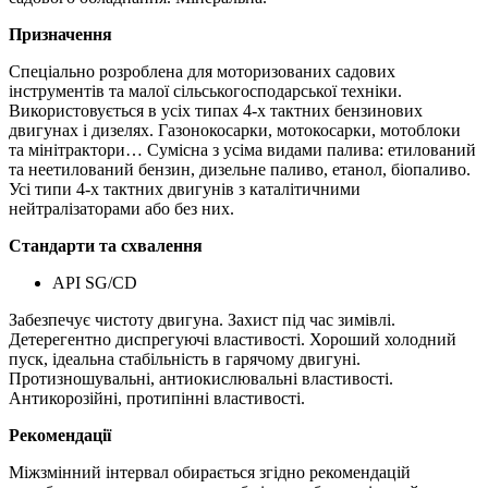
Призначення
Спеціально розроблена для моторизованих садових
інструментів та малої сільськогосподарської техніки.
Використовується в усіх типах 4-х тактних бензинових
двигунах і дизелях. Газонокосарки, мотокосарки, мотоблоки
та мінітрактори… Сумісна з усіма видами палива: етилований
та неетилований бензин, дизельне паливо, етанол, біопаливо.
Усі типи 4-х тактних двигунів з каталітичними
нейтралізаторами або без них.
Стандарти та схвалення
API SG/CD
Забезпечує чистоту двигуна. Захист під час зимівлі.
Детерегентно диспрегуючі властивості. Хороший холодний
пуск, ідеальна стабільність в гарячому двигуні.
Протизношувальні, антиокислювальні властивості.
Антикорозійні, протипінні властивості.
Рекомендації
Міжзмінний інтервал обирається згідно рекомендацій