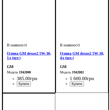
Олива GM dexos2 5W-30,
Олива GM dexos2 5W-30,
1л (шт.)
4л (шт.)
GM
GM
1942000
1942002
385
.
00
грн
1 600
.
00
грн
Об'єм, л
: 1
Об'єм, л
: 4