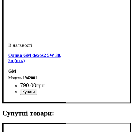
Олива GM dexos2 5W-30,
2л (шт.)
GM
1942001
790
.
00
грн
Об'єм, л
: 2
Супутні товари: