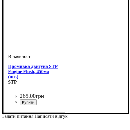
Промивка двигуна STP
Engine Flush, 450мл
(шт.)
STP
265
.
00
грн
Об'єм, мл
: 450
Задати питання
Написати відгук