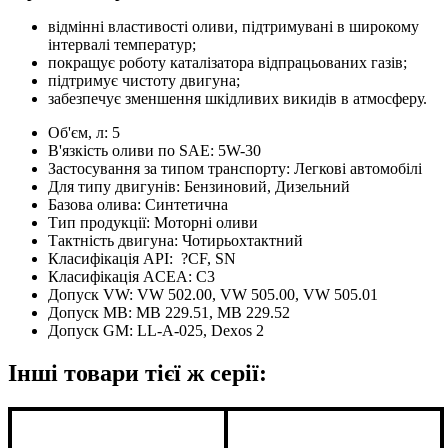
відмінні властивості оливи, підтримувані в широкому
інтервалі температур;
покращує роботу каталізатора відпрацьованих газів;
підтримує чистоту двигуна;
забезпечує зменшення шкідливих викидів в атмосферу.
Об'єм, л:
5
В'язкість оливи по SAE:
5W-30
Застосування за типом транспорту:
Легкові автомобілі
Для типу двигунів:
Бензиновий, Дизельний
Базова олива:
Синтетична
Тип продукції:
Моторні оливи
Тактність двигуна:
Чотирьохтактний
Класифікація API:
?
CF, SN
Класифікація ACEA:
C3
Допуск VW:
VW 502.00, VW 505.00, VW 505.01
Допуск MB:
MB 229.51, MB 229.52
Допуск GM:
LL-A-025, Dexos 2
Інші товари тієї ж серії: