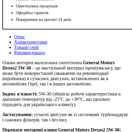
Оригінальна продукція
Офіційна гарантія
Повернення на протязі 14 днів
Опис
Характеристики
Товари серії
Рекомендовано
Олива моторна малозольна синтетична
General Motors
Dexos2 5W-30
– це мастильний матеріал преміумкласу, що
може бути використаний (зважаючи на рекомендації
виробника) в сучасних двигунах, встановлених як в
автомобілях Opel, так і в інших автомобілях.
Індекс в'язкості:
5W-30 (зберігає робочі характеристики в
діапазоні температур від -25°C до +30°C, що ідеально
підходить для українського клімату).
Застосування:
сучасні двигуни як із системами турбонаддуву
і сажових фільтрів, так і без них.
Переваги моторної оливи
General Motors Dexos2 5W-30
: