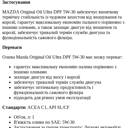
Застосування
MAZDA Original Oil Ultra DPF 5W-30 забезпечує виняткову
термічну стабільність із чудовим захистом від зношування та
корозії, гарантує максимальну економію пального порівняно з
іншими оливами, а також захищає двигун від зношення та
корозії, забезпечує тривалий термін служби двигуна та
функціональність сажового фільтра.
Переваги
Олива Mazda Original Oil Ultra DPF 5W-30 має низку переваг:
гарантує максимальну економію палива порівняно з
іншими оливами
захищає двигун від зносу і корозії
забезпечує тривалий термін служби двигуна
забезпечує оптимальну продуктивність і
функціональність сажового фільтра
підходить для різних умов експлуатації
Стандарти:
ACEA C1, API SL/CF
Об'єм, л:
1
В'язкість оливи по SAE:
5W-30
Застосування за типом транспорту:
Легкові автомобілі