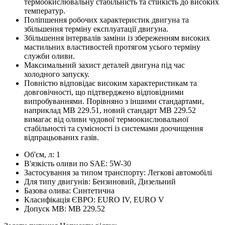
термоокислювальну стабільність та стійкість до високих
температур.
Поліпшення робочих характеристик двигуна та
збільшення терміну експлуатації двигуна.
Збільшення інтервалів заміни із збереженням високих
мастильних властивостей протягом усього терміну
служби оливи.
Максимальний захист деталей двигуна під час
холодного запуску.
Повністю відповідає високим характеристикам та
довговічності, що підтверджено відповідними
випробуваннями. Порівняно з іншими стандартами,
наприклад MB 229.51, новий стандарт MB 229.52
вимагає від оливи чудової термоокислювальної
стабільності та сумісності із системами доочищення
відпрацьованих газів.
Об'єм, л:
1
В'язкість оливи по SAE:
5W-30
Застосування за типом транспорту:
Легкові автомобілі
Для типу двигунів:
Бензиновий, Дизельний
Базова олива:
Синтетична
Класифікація ЄВРО:
EURO IV, EURO V
Допуск MB:
MB 229.52