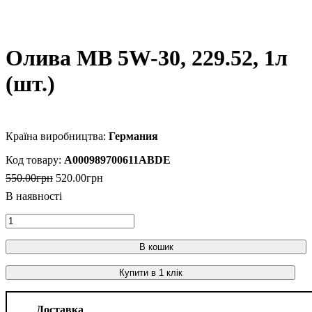
Олива MB 5W-30, 229.52, 1л
(шт.)
Германия
A000989700611ABDE
550
.
00
грн
520
.
00
грн
В кошик
Купити в 1 клік
Доставка