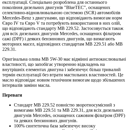
експлуатації. Спеціально розроблена для останнього
покоління дизельних двигунів "BlueTEC", оснащених
селективно-відновлювальною системою (SCR) автомобілів
Mercedes-Benz з двигунами, що відповідають вимогам норм
Євро IV та Євро V та потребують використання в них олій,
що відповідають стандарту MB 229.52. Застосовується також
для всіх дизельних двигунів Mercedes, оснащених фільтром
сажі (DPF) і деяких бензинових двигунів, що вимагають
моторних масел, відповідних стандартам MB 229.51 або MB
229.31.
Оригінальна олива MB 5W-30 має відмінні антиокислювальні
властивості, що запобігає утворенню відкладень на
внутрішніх елементах двигуна і забезпечує більш тривалий
термін експлуатації без втрати мастильних властивостей. Це
масло відповідає новим технічним вимогам щодо збільшених
інтервалів заміни масла.
Переваги
Стандарт MB 229.52 повністю зворотносумісний з
вимогами MB 229.51 та MB 229.31, для всіх дизельних
двигунів Mercedes, оснащених сажовим фільтром (DPF)
та деяких бензинових двигунів.
100% синтетична база забезпечує високу