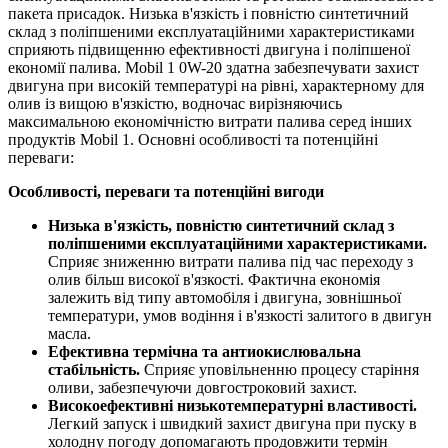
пакета присадок. Низька в'язкість і повністю синтетичний
склад з поліпшеними експлуатаційними характеристиками
сприяють підвищенню ефективності двигуна і поліпшеної
економії палива. Mobil 1 0W-20 здатна забезпечувати захист
двигуна при високій температурі на рівні, характерному для
олив із вищою в'язкістю, водночас вирізняючись
максимальною економічністю витрати палива серед інших
продуктів Mobil 1. Основні особливості та потенційні
переваги:
Особливості, переваги та потенційні вигоди
Низька в'язкість, повністю синтетичний склад з
поліпшеними експлуатаційними характеристиками.
Сприяє зниженню витрати палива під час переходу з
олив більш високої в'язкості. Фактична економія
залежить від типу автомобіля і двигуна, зовнішньої
температури, умов водіння і в'язкості залитого в двигун
масла.
Ефективна термічна та антиокислювальна
стабільність.
Сприяє уповільненню процесу старіння
оливи, забезпечуючи довгостроковий захист.
Високоефективні низькотемпературні властивості.
Легкий запуск і швидкий захист двигуна при пуску в
холодну погоду допомагають продовжити термін