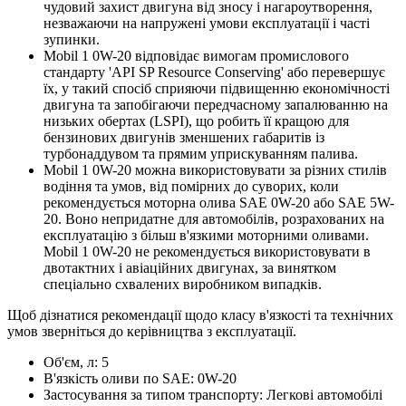
чудовий захист двигуна від зносу і нагароутворення,
незважаючи на напружені умови експлуатації і часті
зупинки.
Mobil 1 0W-20 відповідає вимогам промислового
стандарту 'API SP Resource Conserving' або перевершує
їх, у такий спосіб сприяючи підвищенню економічності
двигуна та запобігаючи передчасному запалюванню на
низьких обертах (LSPI), що робить її кращою для
бензинових двигунів зменшених габаритів із
турбонаддувом та прямим уприскуванням палива.
Mobil 1 0W-20 можна використовувати за різних стилів
водіння та умов, від помірних до суворих, коли
рекомендується моторна олива SAE 0W-20 або SAE 5W-
20. Воно непридатне для автомобілів, розрахованих на
експлуатацію з більш в'язкими моторними оливами.
Mobil 1 0W-20 не рекомендується використовувати в
двотактних і авіаційних двигунах, за винятком
спеціально схвалених виробником випадків.
Щоб дізнатися рекомендації щодо класу в'язкості та технічних
умов зверніться до керівництва з експлуатації.
Об'єм, л:
5
В'язкість оливи по SAE:
0W-20
Застосування за типом транспорту:
Легкові автомобілі