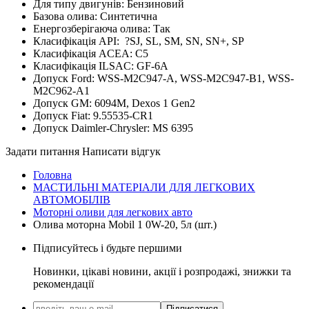
Для типу двигунів:
Бензиновий
Базова олива:
Синтетична
Енергозберігаюча олива:
Так
Класифікація API:
?
SJ, SL, SM, SN, SN+, SP
Класифікація ACEA:
C5
Класифікація ILSAC:
GF-6A
Допуск Ford:
WSS-M2C947-A, WSS-M2C947-B1, WSS-
M2C962-A1
Допуск GM:
6094M, Dexos 1 Gen2
Допуск Fiat:
9.55535-CR1
Допуск Daimler-Chrysler:
MS 6395
Задати питання
Написати відгук
Головна
МАСТИЛЬНІ МАТЕРІАЛИ ДЛЯ ЛЕГКОВИХ
АВТОМОБІЛІВ
Моторні оливи для легкових авто
Олива моторна Mobil 1 0W-20, 5л (шт.)
Підписуйтесь і будьте першими
Новинки, цікаві новини, акції і розпродажі, знижки та
рекомендації
Підписатися