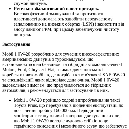
служби двигуна.
Ретельно збалансований пакет присадок.
Високоефективні змащувальні та протизносні
властивості допомагають запобігти передчасному
запалюванню на низьких обертах (LSPI) і захистити від
зносу ланцюг ГРМ, при цьому забезпечуючи чистоту
двигуна.
Застосування
Mobil 1 0W-20 розроблено для сучасних високоефективних
американських двигунів з турбонаддувом, що
встановлюються на бензинові та гібридні автомобілі General
Motors, Ford, Chrysler і Fiat, а також для японських і
корейських автомобілів, де потрібен клас в'язкості SAE 0W-20
та специфікації, яким відповідає дана олива. Mobil 1 0W-20
задовольняє вимогам, що пред'являються до гібридних
автомобілів, і рекомендується для застосування в них.
Mobil 1 0W-20 пройшло ходові випробування на таксі
Toyota Prius, що перебувало в щоденній експлуатації до
досягнення пробігу 160 000 км. Періодичний
моніторинг стану оливи і контроль двигуна показали,
що Mobil 1 0W-20 володіє чудовою стійкістю до
термічного окислення і механічного зсуву, що забезпечує