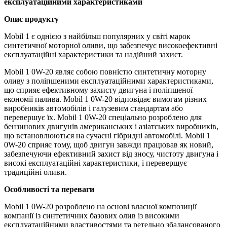
експлуатаційними характеристиками
Опис продукту
Mobil 1 є однією з найбільш популярних у світі марок
синтетичної моторної оливи, що забезпечує високоефективні
експлуатаційні характеристики та надійний захист.
Mobil 1 0W-20 являє собою повністю синтетичну моторну
оливу з поліпшеними експлуатаційними характеристиками,
що сприяє ефективному захисту двигуна і поліпшеної
економії палива. Mobil 1 0W-20 відповідає вимогам різних
виробників автомобілів і галузевим стандартам або
перевершує їх. Mobil 1 0W-20 спеціально розроблено для
бензинових двигунів американських і азіатських виробників,
що встановлюються на сучасні гібридні автомобілі. Mobil 1
0W-20 сприяє тому, щоб двигун завжди працював як новий,
забезпечуючи ефективний захист від зносу, чистоту двигуна і
високі експлуатаційні характеристики, і перевершує
традиційні оливи.
Особливості та переваги
Mobil 1 0W-20 розроблено на основі власної композиції
компанії із синтетичних базових олив із високими
експлуатаційними властивостями та ретельно збалансованого