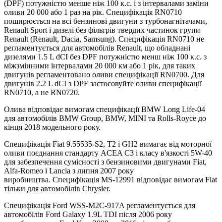
(DPF) потужністю менше ніж 100 к.с. і з інтервалами заміни
оливи 20 000 або 1 раз на рік. Специфікація RN0710
поширюється на всі бензинові двигуни з турбонагнітачами,
Renault Sport і дизелі без фільтрів твердих частинок групи
Renault (Renault, Dacia, Samsung). Специфікація RN0710 не
регламентується для автомобілів Renault, що обладнані
дизелями 1.5 L dCI без DPF потужністю менш ніж 100 к.с. з
міжзмінними інтервалами 20 000 км або 1 рік, для таких
двигунів регламентовано оливи специфікації RN0700. Для
двигунів 2.2 L dCI з DPF застосовуйте оливи специфікації
RN0710, а не RN0720.
Олива відповідає вимогам специфікації BMW Long Life-04
для автомобілів BMW Group, BMW, MINI та Rolls-Royce до
кінця 2018 модельного року.
Специфікація Fiat 9.55535-S2, T2 і GH2 вимагає від моторної
оливи поєднання стандарту ACEA C3 і класу в'язкості 5W-40
для забезпечення сумісності з бензиновими двигунами Fiat,
Alfa-Romeo і Lancia з липня 2007 року
виробництва.
Специфікація MS-12991 відповідає вимогам Fiat
тільки для автомобілів Chrysler.
Специфікація Ford WSS-M2C-917A регламентується для
автомобілів Ford Galaxy 1.9L TDI після 2006 року