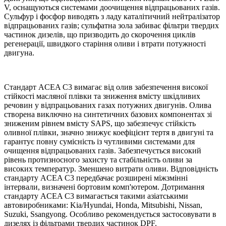
V, оснащуються системами доочищення відпрацьованих газів.
Сульфур і фосфор виводять з ладу каталітичний нейтралізатор
відпрацьованих газів; сульфатна зола забиває фільтри твердих
частинок дизелів, що призводить до скорочення циклів
регенерації, швидкого старіння оливи і втрати потужності
двигуна.
Стандарт ACEA C3 вимагає від олив забезпечення високої
стійкості масляної плівки та зниження вмісту шкідливих
речовин у відпрацьованих газах потужних двигунів. Олива
створена виключно на синтетичних базових компонентах зі
зниженим рівнем вмісту SAPS, що забезпечує стійкість
оливної плівки, значно знижує коефіцієнт тертя в двигуні та
гарантує повну сумісність із чутливими системами для
очищення відпрацьованих газів. Забезпечується високий
рівень протизносного захисту та стабільність оливи за
високих температур. Зменшено витрати оливи. Відповідність
стандарту ACEA C3 передбачає розширені міжзмінні
інтервали, визначені бортовим комп'ютером.
Дотримання
стандарту ACEA C3 вимагається такими азіатськими
автовиробниками: Kia/Hyundai, Honda, Mitsubishi, Nissan,
Suzuki, Ssangyong. Особливо рекомендується застосовувати в
дизелях із фільтрами твердих частинок DPF.