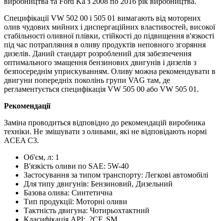
виробництва та Ford Ka з 2008 по 2016 рік виробництва.
Специфікації VW 502 00 і 505 01 вимагають від моторних
олив чудових мийних і диспергаційних властивостей, високої
стабільності оливної плівки, стійкості до підвищення в'язкості
під час потрапляння в оливу продуктів неповного згоряння
дизелів. Даний стандарт розроблений для забезпечення
оптимального змащення бензинових двигунів і дизелів з
безпосереднім уприскуванням. Оливу можна рекомендувати в
двигуни попередніх поколінь групи VAG там, де
регламентується специфікація VW 505 00 або VW 505 01.
Рекомендації
Заміна проводиться відповідно до рекомендацій виробника
техніки. Не змішувати з оливами, які не відповідають нормі
ACEA C3.
Об'єм, л:
1
В'язкість оливи по SAE:
5W-40
Застосування за типом транспорту:
Легкові автомобілі
Для типу двигунів:
Бензиновий, Дизельний
Базова олива:
Синтетична
Тип продукції:
Моторні оливи
Тактність двигуна:
Чотирьохтактний
Класифікація API:
?
CF, SM