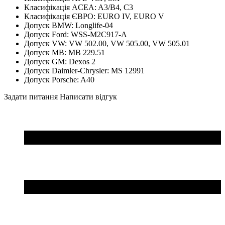
Класифікація ACEA:
A3/B4, C3
Класифікація ЄВРО:
EURO IV, EURO V
Допуск BMW:
Longlife-04
Допуск Ford:
WSS-M2C917-A
Допуск VW:
VW 502.00, VW 505.00, VW 505.01
Допуск MB:
MB 229.51
Допуск GM:
Dexos 2
Допуск Daimler-Chrysler:
MS 12991
Допуск Porsche:
A40
Задати питання
Написати відгук