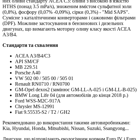
них оливи стандарту ACEA C3: оливи з високою в'язкістю
HTHS (понад 3.5 mPa/s), зниженим вмістом сульфатної золи
(0,8%), фосфору (0,07% -0,09%), сірки (0,3%) - "Mid SAPS".
Сумісне з каталітичними конверторами і сажовими фільтрами
(DPF). Можливе застосування в бензинових і дизельних
двигунах, що вимагають моторну оливу класу якості ACEA
А3/В4.
Стандарти та схвалення
ACEA A3/B4/C3
API SM/CF
MB 229.51
Porsche A40
VW 502 00 / 505 00 / 505 01
Renault RN0710 / RN0700
GM-Opel dexos2 (замінює GM-LL-A-025 і GM-LL-B-025)
BMW Long Life 04 (для автомобілів до кінця 2018 р.)
Ford WSS-M2C-917A
Chrysler MS-12991
Fiat 9.55535-S2 / T2 / GH2
Рекомендовано до використання такими автовиробниками:
Kia, Hyundai, Honda, Mitsubishi, Nissan, Suzuki, Ssangyong...
Двигуни, що відповідають екологічним нормам Euro IV і Euro