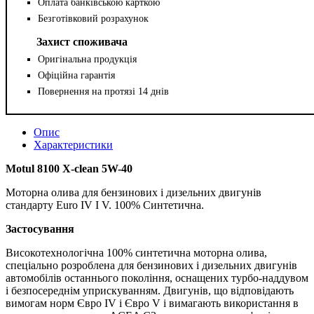
Оплата банківською карткою
Безготівковий розрахунок
Захист споживача
Оригінальна продукція
Офіційна гарантія
Повернення на протязі 14 днів
Опис
Характеристики
Motul 8100 X-clean 5W-40
Моторна олива для бензинових і дизельних двигунів
стандарту Euro IV І V. 100% Синтетична.
Застосування
Високотехнологічна 100% синтетична моторна олива,
спеціально розроблена для бензинових і дизельних двигунів
автомобілів останнього покоління, оснащених турбо-наддувом
і безпосереднім уприскуванням. Двигунів, що відповідають
вимогам норм Євро IV і Євро V і вимагають використання в