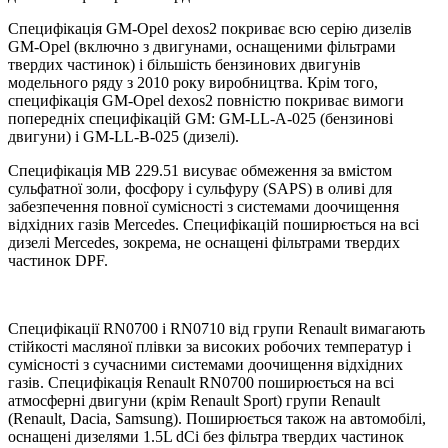
Специфікація GM-Opel dexos2 покриває всю серію дизелів
GM-Opel (включно з двигунами, оснащеними фільтрами
твердих частинок) і більшість бензинових двигунів
модельного ряду з 2010 року виробництва. Крім того,
специфікація GM-Opel dexos2 повністю покриває вимоги
попередніх специфікацій GM: GM-LL-A-025 (бензинові
двигуни) і GM-LL-B-025 (дизелі).
Специфікація MB 229.51 висуває обмеження за вмістом
сульфатної золи, фосфору і сульфуру (SAPS) в оливі для
забезпечення повної сумісності з системами доочищення
відхідних газів Mercedes. Специфікацій поширюється на всі
дизелі Mercedes, зокрема, не оснащені фільтрами твердих
частинок DPF.
Специфікації RN0700 і RN0710 від групи Renault вимагають
стійкості масляної плівки за високих робочих температур і
сумісності з сучасними системами доочищення відхідних
газів. Специфікація Renault RN0700 поширюється на всі
атмосферні двигуни (крім Renault Sport) групи Renault
(Renault, Dacia, Samsung). Поширюється також на автомобілі,
оснащені дизелями 1.5L dCi без фільтра твердих частинок