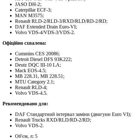
JASO DH-2;
Caterpillar ECF-3;
MAN M3575;
Renault RLD-2/RLD-3/RXD/RLD/RD-2/RD;
DAF Extended Drain Euro-VI;
Volvo VDS-4/VDS-3/VDS-2.
Офіційно схвалена:
Cummins CES 20086;
Detroit Diesel DFS 93K222;
Deutz DQC III-10 LA;
Mack EOS-4.5;
MB 228.31, MB 228.51;
MTU Category 2.1;
Renault RLD-4;
Volvo VDS-4.5.
Рекомендовано для:
DAF Стандартний інтервал заміни (двигуни Euro VI);
Renault Trucks RXD/RLD/RD-2/RD;
Volvo VDS-2.
Об'єм, л:
5