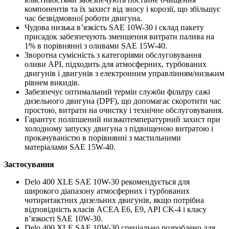
компонентів та їх захист від зносу і корозії, що збільшує
час безвідмовної роботи двигуна.
Чудова низька в’язкість SAE 10W-30 і склад пакету
присадок забезпечують зменшення витрати палива на
1% в порівнянні з оливами SAE 15W-40.
Зворотна сумісність з категоріями обслуговування
оливи API, підходить для атмосферних, турбованих
двигунів і двигунів з електронним управлінням/низьким
рівнем викидів.
Забезпечує оптимальний термін служби фільтру сажі
дизельного двигуна (DPF), що допомагає скоротити час
простою, витрати на очистку і технічне обслуговування.
Гарантує поліпшений низькотемпературний захист при
холодному запуску двигуна з підвищеною витратою і
прокачуваністю в порівнянні з мастильними
матеріалами SAE 15W-40.
Застосування
Delo 400 XLE SAE 10W-30 рекомендується для
широкого діапазону атмосферних і турбованих
чотиритактних дизельних двигунів, якщо потрібна
відповідність класів ACEA E6, E9, API CK-4 і класу
в’язкості SAE 10W-30.
Delo 400 XLE SAE 10W-30 спеціально розроблено для