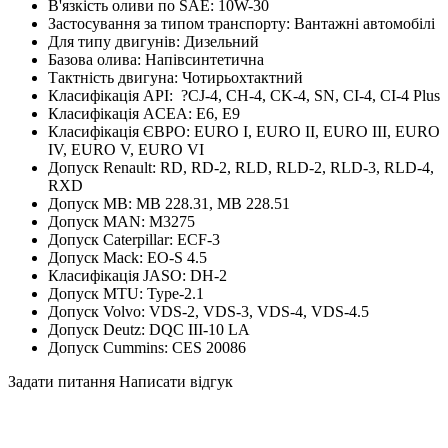
В'язкість оливи по SAE:
10W-30
Застосування за типом транспорту:
Вантажні автомобілі
Для типу двигунів:
Дизельний
Базова олива:
Напівсинтетична
Тактність двигуна:
Чотирьохтактний
Класифікація API:
?
CJ-4, CH-4, CK-4, SN, CI-4, CI-4 Plus
Класифікація ACEA:
E6, E9
Класифікація ЄВРО:
EURO I, EURO II, EURO III, EURO
IV, EURO V, EURO VI
Допуск Renault:
RD, RD-2, RLD, RLD-2, RLD-3, RLD-4,
RXD
Допуск MB:
MB 228.31, MB 228.51
Допуск MAN:
M3275
Допуск Caterpillar:
ECF-3
Допуск Mack:
EO-S 4.5
Класифікація JASO:
DH-2
Допуск MTU:
Type-2.1
Допуск Volvo:
VDS-2, VDS-3, VDS-4, VDS-4.5
Допуск Deutz:
DQC III-10 LA
Допуск Cummins:
CES 20086
Задати питання
Написати відгук