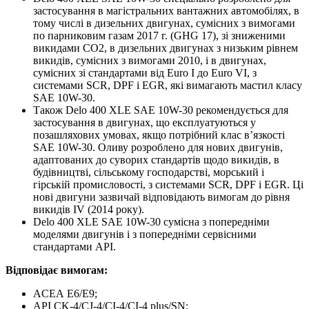
застосування в магістральних вантажних автомобілях, в
тому числі в дизельних двигунах, сумісних з вимогами
по парниковим газам 2017 г. (GHG 17), зі зниженими
викидами CO2, в дизельних двигунах з низьким рівнем
викидів, сумісних з вимогами 2010, і в двигунах,
сумісних зі стандартами від Euro I до Euro VI, з
системами SCR, DPF і EGR, які вимагають мастил класу
SAE 10W-30.
Також Delo 400 XLE SAE 10W-30 рекомендується для
застосування в двигунах, що експлуатуються у
позашляхових умовах, якщо потрібний клас в’язкості
SAE 10W-30. Оливу розроблено для нових двигунів,
адаптованих до суворих стандартів щодо викидів, в
будівництві, сільському господарстві, морський і
гірській промисловості, з системами SCR, DPF і EGR. Ці
нові двигуни зазвичай відповідають вимогам до рівня
викидів IV (2014 року).
Delo 400 XLE SAE 10W-30 сумісна з попередніми
моделями двигунів і з попередніми сервісними
стандартами API.
Відповідає вимогам:
ACEA E6/E9;
API CK-4/CJ-4/CI-4/CI-4 plus/SN;