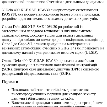
для шосейної і позашляхової техніки з дизельними двигунами.
У Delo 400 XLE SAE 10W-30 використовується технологія
ISOSYN, яка поєднує високоякісні базові оливи і присадки,
розроблені для оптимального захисту дизельних двигунів.
Склад Delo 400 XLE SAE 10W-30 розроблений із
застосуванням передової технології з низьким вмістом
сульфатної золи, фосфору і сірки для захисту дизельних
двигунів відповідно до вимог до рівня шкідливих викидів від
Євро I до Євро-VI, а також двигунів на магістральних
вантажних автомобілях, сумісних з GHG 17 і які працюють на
дизельному паливі з ультранизьким вмістом сірки (ULSD).
Олива Delo 400 XLE SAE 10W-30 призначена для більш
сучасних двигунів з системами каталітичної нейтралізації
(SCR), фільтром сажі дизельного двигуна (DPF) і системою
рециркуляції відпрацьованих газів (EGR).
Переваги
Покликана забезпечити стійкість до окислення
високопродуктивних поршнів для кращого захисту
двигуна і збільшення терміну служби.
Вдосконалені присадки з миючими та диспергаційними
властивостями забезпечують постійне очищення