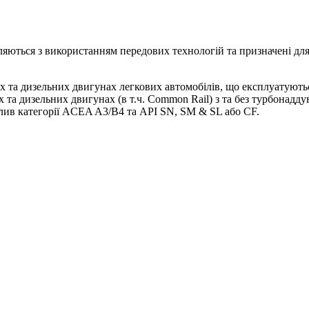
вляються з використанням передових технологій та призначені д
их та дизельних двигунах легкових автомобілів, що експлуатуют
 та дизельних двигунах (в т.ч. Common Rail) з та без турбонадд
лив категорії ACEA A3/B4 та API SN, SM & SL або CF.