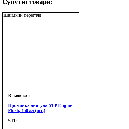
Супутні товари:
Швидкий перегляд
Промивка двигуна STP Engine
Flush, 450мл (шт.)
STP