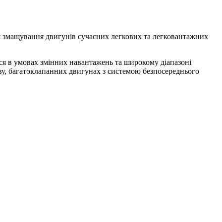
ля змащування двигунів сучасних легкових та легковантажних
ься в умовах змінних навантажень та широкому діапазоні
уву, багатоклапанних двигунах з системою безпосереднього