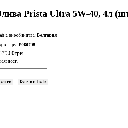
лива Prista Ultra 5W-40, 4л (шт
Болгария
P060798
375
.
00
грн
 кошик
Купити в 1 клік