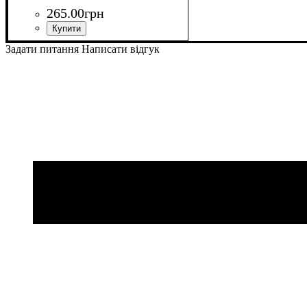
265
.
00
грн
Об'єм, мл
: 450
Задати питання
Написати відгук