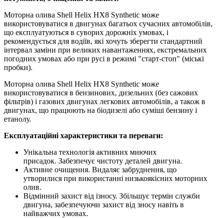
Моторна олива Shell Helix НХ8 Synthetic може
використовуватися в двигунах багатьох сучасних автомобілів,
що експлуатуються в суворих дорожніх умовах, і
рекомендується для водіїв, які хочуть зберегти стандартний
інтервал заміни при великих навантаженнях, екстремальних
погодних умовах або при русі в режимі "старт-стоп" (міські
пробки).
Моторна олива Shell Helix НХ8 Synthetic може
використовуватися в бензинових, дизельних (без сажових
фільтрів) і газових двигунах легкових автомобілів, а також в
двигунах, що працюють на біодизелі або суміші бензину і
етанолу.
Експлуатаційні характеристики та переваги:
Унікальна технологія активних миючих
присадок.
Забезпечує чистоту деталей двигуна.
Активне очищення.
Видаляє забруднення, що
утворилися при використанні низькоякісних моторних
олив.
Відмінний захист від ізносу.
Збільшує термін служби
двигуна, забезпечуючи захист від зносу навіть в
найважчих умовах.