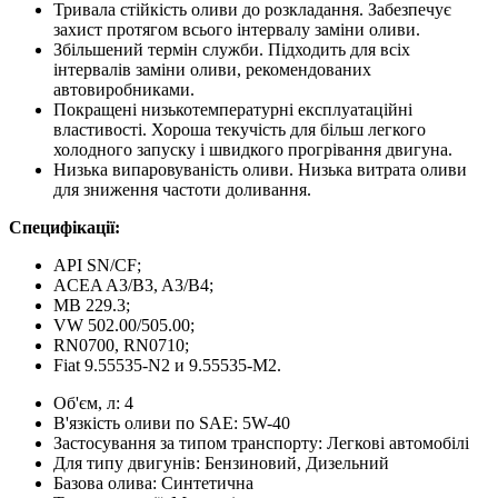
Тривала стійкість оливи до розкладання.
Забезпечує
захист протягом всього інтервалу заміни оливи.
Збільшений термін служби.
Підходить для всіх
інтервалів заміни оливи, рекомендованих
автовиробниками.
Покращені низькотемпературні експлуатаційні
властивості.
Хороша текучість для більш легкого
холодного запуску і швидкого прогрівання двигуна.
Низька випаровуваність оливи.
Низька витрата оливи
для зниження частоти доливання.
Специфікації:
API SN/CF;
ACEA A3/B3, A3/B4;
MB 229.3;
VW 502.00/505.00;
RN0700, RN0710;
Fiat 9.55535-N2 и 9.55535-M2.
Об'єм, л:
4
В'язкість оливи по SAE:
5W-40
Застосування за типом транспорту:
Легкові автомобілі
Для типу двигунів:
Бензиновий, Дизельний
Базова олива:
Синтетична