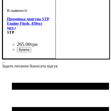
Промивка двигуна STP
Engine Flush, 450мл
(шт.)
STP
265
.
00
грн
Об'єм, мл
: 450
...
Задати питання
Написати відгук