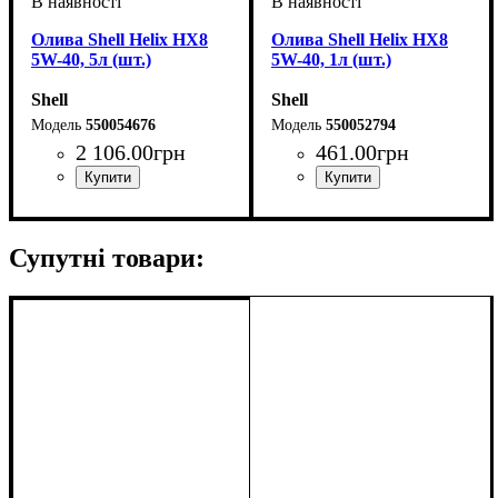
Олива Shell Helix HX8
Олива Shell Helix HX8
5W-40, 5л (шт.)
5W-40, 1л (шт.)
Shell
Shell
550054676
550052794
2 106
.
00
грн
461
.
00
грн
Об'єм, л
: 5
Об'єм, л
: 1
Супутні товари: