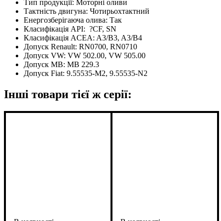
Тип продукції:
Моторні оливи
Тактність двигуна:
Чотирьохтактний
Енергозберігаюча олива:
Так
Класифікація API:
?
CF, SN
Класифікація ACEA:
A3/B3, A3/B4
Допуск Renault:
RN0700, RN0710
Допуск VW:
VW 502.00, VW 505.00
Допуск MB:
MB 229.3
Допуск Fiat:
9.55535-M2, 9.55535-N2
Інші товари тієї ж серії: